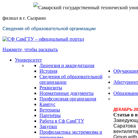
Самарский государственный технический уни
филиал в г. Сызрани
Сведения об образовательной организации
Нажмите, чтобы раскрыть
Университет
Лицензия и аккредитация
История
Обучающи
Сведения об образовательной
организации
Абитуриен
Реквизиты
Нормативные документы
Образован
Профсоюзная организация
Кампус
Ветераны
ДЕКАБРЬ 20
Статья в в
Партнёры
Заведующи
Работа в Сф СамГТУ
Саратова
Закупки
вентилято
Профилактика экстремизма и
Group with
терроризма