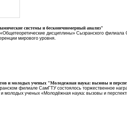
амические системы и бесконечномерный анализ"
Общетеоретические дисциплины» Сызранского филиала Сам
еренции мирового уровня.
нтов и молодых ученых "Молодежная наука: вызовы и персп
зранском филиале СамГТУ состоялось торжественное награ
 и молодых ученых «Молодёжная наука: вызовы и перспект