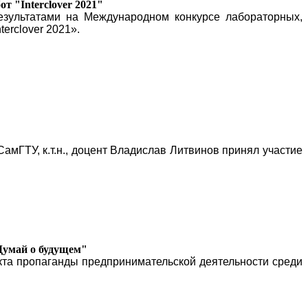
 "Interclover 2021"
езультатами на Международном конкурсе лабораторных,
terclover 2021».
ГТУ, к.т.н., доцент Владислав Литвинов принял участие
Думай о будущем"
кта пропаганды предпринимательской деятельности среди