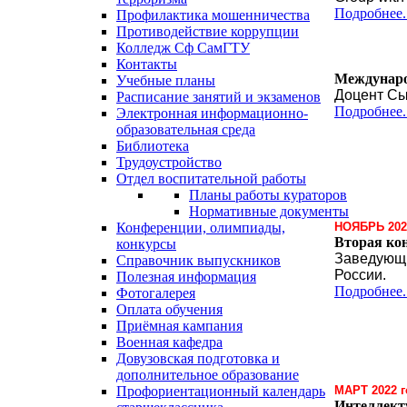
Подробнее..
Профилактика мошенничества
Противодействие коррупции
Колледж Сф СамГТУ
Контакты
Междунаро
Учебные планы
Доцент Сы
Расписание занятий и экзаменов
Подробнее..
Электронная информационно-
образовательная среда
Библиотека
Трудоустройство
Отдел воспитательной работы
Планы работы кураторов
Нормативные документы
Конференции, олимпиады,
НОЯБРЬ 202
Вторая ко
конкурсы
Заведующи
Справочник выпускников
России.
Полезная информация
Подробнее..
Фотогалерея
Оплата обучения
Приёмная кампания
Военная кафедра
Довузовская подготовка и
дополнительное образование
Профориентационный календарь
МАРТ 2022 г
Интеллект