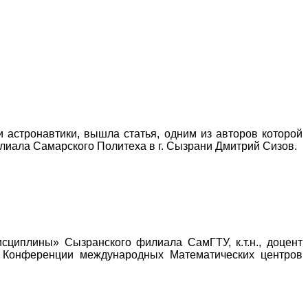
и астронавтики, вышла статья, одним из авторов которой
лиала Самарского Политеха в г. Сызрани Дмитрий Сизов.
циплины» Сызранского филиала СамГТУ, к.т.н., доцент
в Конференции международных Математических центров