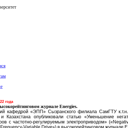
верситет
мся
там
ие
22 года
ысокорейтинговом журнале Energies.
й кафедрой «ЭПП» Сызранского филиала СамГТУ к.т.н.
 и Казахстана опубликовали статью «Уменьшение нега
ров с частотно-регулируемым электроприводом» («Negative
 Frequency-Variable Drive») в высокорейтинговом журнале E