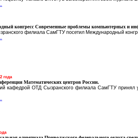
.
дный конгресс Современные проблемы компьютерных и ин
зранского филиала СамГТУ посетил Международный конгр
.
2 года
нференция Математических центров России.
й кафедрой ОТД Сызранского филиала СамГТУ принял у
.
ода
уальная олимпиада Приволжского федерального округа среди