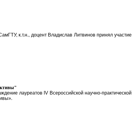
ГТУ, к.т.н., доцент Владислав Литвинов принял участие
ективы"
ждение лауреатов IV Всероссийской научно-практической
ивы».