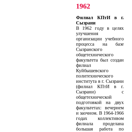
1962
Филиал КПтИ в г.
Сызрани
В 1962 году в целях
улучшения
организации учебного
процесса на базе
Сызранского
общетехнического
факультета был создан
филиал
Куйбышевского
политехнического
института в г. Сызрани
(филиал КПтИ в г.
Сызрани) с
общетехнической
подготовкой на двух
факультетах: вечернем
и заочном. В 1964-1966
годах коллективом
филиала проделана
большая работа по