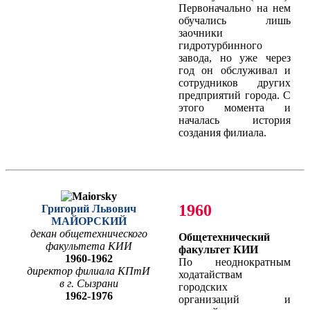
Первоначально на нем
обучались лишь
заочники
гидротурбинного
завода, но уже через
год он обслуживал и
сотрудников других
предприятий города. С
этого момента и
началась история
создания филиала.
1960
Григорий Львович
МАЙОРСКИЙ
декан общетехнического
Общетехнический
факультета КИИ
факультет КИИ
1960-1962
По неоднократным
директор филиала КПтИ
ходатайствам
в г. Сызрани
городских
1962-1976
организаций и