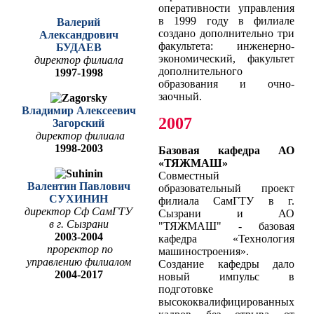
оперативности управления
в 1999 году в филиале
Валерий
создано дополнительно три
Александрович
факультета: инженерно-
БУДАЕВ
экономический, факультет
директор филиала
дополнительного
1997-1998
образования и очно-
заочный.
Владимир Алексеевич
2007
Загорский
директор филиала
1998-2003
Базовая кафедра АО
«ТЯЖМАШ»
Совместный
Валентин Павлович
образовательный проект
СУХИНИН
филиала СамГТУ в г.
директор Сф СамГТУ
Сызрани и АО
в г. Сызрани
"ТЯЖМАШ" - базовая
2003
-2004
кафедра «Технология
проректор по
машиностроения».
управлению филиалом
Создание кафедры дало
2004-2017
новый импульс в
подготовке
высококвалифицированных