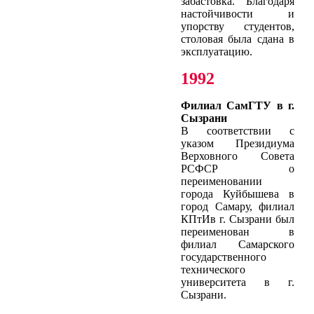
забастовка. Благодаря
настойчивости и
упорству студентов,
столовая была сдана в
эксплуатацию.
1992
Филиал СамГТУ в г.
Сызрани
В соответствии с
указом Президиума
Верховного Совета
РСФСР о
переименовании
города Куйбышева в
город Самару, филиал
КПтИв г. Сызрани был
переименован в
филиал Самарского
государственного
технического
университета в г.
Сызрани.