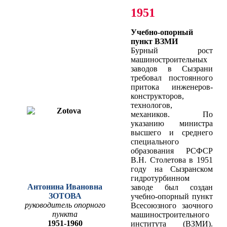
1951
Учебно-опорный
пункт ВЗМИ
Бурный рост
машиностроительных
заводов в Сызрани
требовал постоянного
притока инженеров-
конструкторов,
технологов,
механиков. По
указанию министра
высшего и среднего
специального
образования РСФСР
В.Н. Столетова в 1951
году на Сызранском
гидротурбинном
Антонина Ивановна
заводе был создан
ЗОТОВА
учебно-опорный пункт
руководитель опорного
Всесоюзного заочного
пункта
машиностроительного
1951-1960
института (ВЗМИ).