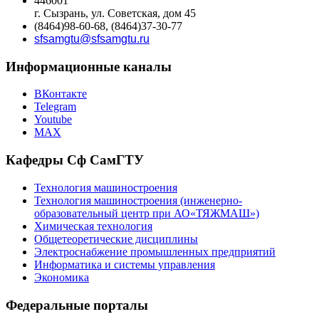
446001
г. Сызрань, ул. Советская, дом 45
(8464)98-60-68, (8464)37-30-77
sfsamgtu@sfsamgtu.ru
Информационные каналы
ВКонтакте
Telegram
Youtube
MAX
Кафедры Сф СамГТУ
Технология машиностроения
Технология машиностроения (инженерно-
образовательный центр при АО«ТЯЖМАШ»)
Химическая технология
Общетеоретические дисциплины
Электроснабжение промышленных предприятий
Информатика и системы управления
Экономика
Федеральные порталы