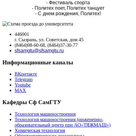
- Фестиваль спорта
- Политех поет, Политех танцует
- С днем рождения, Политех!
446001
г. Сызрань, ул. Советская, дом 45
(8464)98-60-68, (8464)37-30-77
sfsamgtu@sfsamgtu.ru
Информационные каналы
ВКонтакте
Telegram
Youtube
MAX
Кафедры Сф СамГТУ
Технология машиностроения
Технология машиностроения (инженерно-
образовательный центр при АО«ТЯЖМАШ»)
Химическая технология
Общетеоретические дисциплины