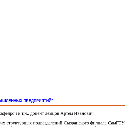
МЫШЛЕННЫХ ПРЕДПРИЯТИЙ"
федрой к.т.н., доцент Земцов Артём Иванович.
их структурных подразделений Сызранского филиала СамГТУ.