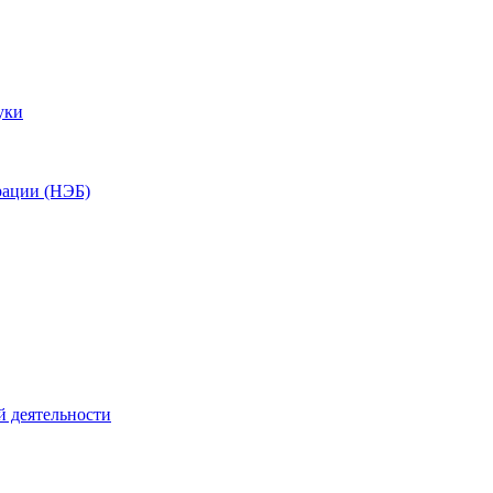
уки
рации (НЭБ)
й деятельности