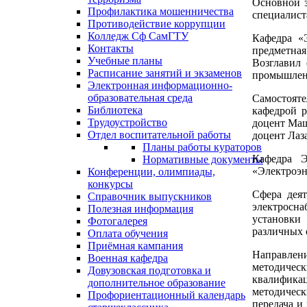
Основной з
Профилактика мошенничества
специалист
Противодействие коррупции
Колледж Сф СамГТУ
Кафедра «
Контакты
предметная
Учебные планы
Возглавил 
Расписание занятий и экзаменов
промышленн
Электронная информационно-
образовательная среда
Самостояте
Библиотека
кафедрой р
Трудоустройство
доцент Маша
Отдел воспитательной работы
доцент Лаза
Планы работы кураторов
Кафедра Э
Нормативные документы
«Электроэн
Конференции, олимпиады,
конкурсы
Сфера деят
Справочник выпускников
электросна
Полезная информация
установки 
Фотогалерея
различных 
Оплата обучения
Приёмная кампания
Направлени
Военная кафедра
методическ
Довузовская подготовка и
квалификац
дополнительное образование
методичес
Профориентационный календарь
передача и