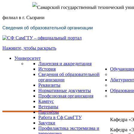
Самарский государственный технический уни
филиал в г. Сызрани
Сведения об образовательной организации
Нажмите, чтобы раскрыть
Университет
Лицензия и аккредитация
История
Обучающи
Сведения об образовательной
организации
Абитуриен
Реквизиты
Нормативные документы
Образован
Профсоюзная организация
Кампус
Ветераны
Партнёры
Работа в Сф СамГТУ
Кафедра «Э
Закупки
Профилактика экстремизма и
Кафедра «Э
терроризма