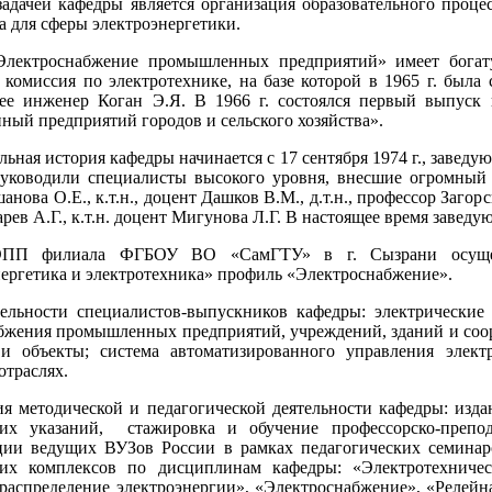
адачей кафедры является организация образовательного проц
а для сферы электроэнергетики.
Электроснабжение промышленных предприятий» имеет богат
 комиссия по электротехнике, на базе которой в 1965 г. была
ее инженер Коган Э.Я. В 1966 г. состоялся первый выпуск 
ый предприятий городов и сельского хозяйства».
льная история кафедры начинается с 17 сентября 1974 г., заведу
уководили специалисты высокого уровня, внесшие огромный вк
нова О.Е., к.т.н., доцент Дашков В.М., д.т.н., профессор Загорск
рев А.Г., к.т.н. доцент Мигунова Л.Г. В настоящее время завед
ПП филиала ФГБОУ ВО «СамГТУ» в г. Сызрани осуществ
ергетика и электротехника» профиль «Электроснабжение».
ельности специалистов-выпускников кафедры: электрические 
бжения промышленных предприятий, учреждений, зданий и соор
и объекты; система автоматизированного управления электр
отраслях.
я методической и педагогической деятельности кафедры: изда
их указаний,
стажировка и обучение профессорско-препо
ии ведущих ВУЗов России в рамках педагогических семинаро
ких комплексов по дисциплинам кафедры: «Электротехничес
 распределение электроэнергии», «Электроснабжение», «Релей