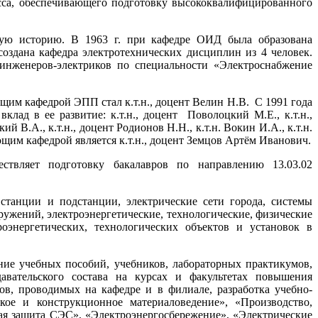
есса, обеспечивающего подготовку высококвалифицированного
ую историю. В 1963 г. при кафедре ОИД была образована
 создана кафедра электротехнических дисциплин из 4 человек.
инженеров-электриков по специальности «Электроснабжение
ющим кафедрой ЭПП стал к.т.н., доцент Велин Н.В.
С 1991 года
лад в ее развитие: к.т.н., доцент
Поволоцкий М.Е., к.т.н.,
ий В.А., к.т.н., доцент Родионов Н.Н., к.т.н. Вокин И.А., к.т.н.
ующим кафедрой является к.т.н., доцент Земцов Артём Иванович.
ляет подготовку бакалавров по направлению 13.03.02
станции и подстанции, электрические сети города, системы
ужений, электроэнергетические, технологические, физические
оэнергетических, технологических объектов и установок в
ние учебных пособий, учебников, лабораторных практикумов,
давательского состава на курсах и факультетах повышения
в, проводимых на кафедре и в филиале, разработка учебно-
кое и конструкционное материаловедение», «Производство,
ная защита СЭС», «Электроэнергосбережение», «Электрические