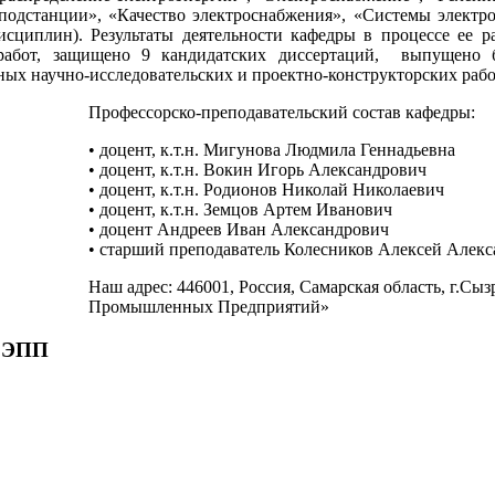
подстанции», «Качество электроснабжения», «Системы электро
исциплин). Результаты деятельности кафедры в процессе ее р
работ, защищено 9 кандидатских диссертаций,
выпущено б
ных научно-исследовательских и проектно-конструкторских рабо
Профессорско-преподавательский состав кафедры:
•
доцент,
к.т.н. Мигунова Людмила Геннадьевна
•
доцент,
к.т.н. Вокин Игорь Александрович
•
доцент, к.т.н.
Родионов Николай Николаевич
• доцент, к.т.н. Земцов Артем Иванович
• доцент Андреев Иван Александрович
•
старший преподаватель Колесников Алексей Алек
Наш адрес: 446001, Россия, Самарская область, г.Сы
Промышленных Предприятий»
 ЭПП