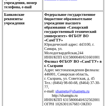
учреждения, номер
телефона, е-mail
Банковские
Федеральное государственное
реквизиты
бюджетное образовательное
учреждения
учреждение высшего
образования «Самарский
государственный технический
университет» ФГБОУ ВО
«СамГТУ»
Юридический адрес: 443100, г.
Самара, ул.
Молодогвардейская,244
ИНН/КПП 6315800040/631601001
Филиал ФГБОУ ВО «СамГТУ» в
г. Сызрани
Адрес местонахождения филиала:
446001, Самарская область,
г. Сызрань, ул. Советская, д. 45
Тел.: (8464) 98-60-68, (8464) 37-30-
77,
е-mail:
sfsamgtu@sfsamgtu.ru
http://sfsamgtu.ru
ИНН/КПП 6315800040/632502001
ОГРН 1026301167683 ОКПО