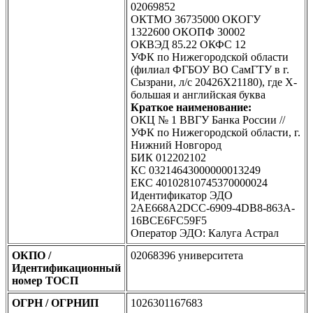
02069852
ОКТМО 36735000 ОКОГУ
1322600 ОКОПФ 30002
ОКВЭД 85.22 ОКФС 12
УФК по Нижегородской области
(филиал ФГБОУ ВО СамГТУ в г.
Сызрани, л/с 20426X21180), где Х-
большая и английская буква
Краткое наименование:
ОКЦ № 1 ВВГУ Банка России //
УФК по Нижегородской области, г.
Нижний Новгород
БИК 012202102
КС 03214643000000013249
ЕКС 40102810745370000024
Идентификатор ЭДО
2AE668A2DCC-6909-4DB8-863A-
16BCE6FC59F5
Оператор ЭДО: Калуга Астрал
ОКПО /
02068396 университета
Идентификационный
номер ТОСП
ОГРН / ОГРНИП
1026301167683