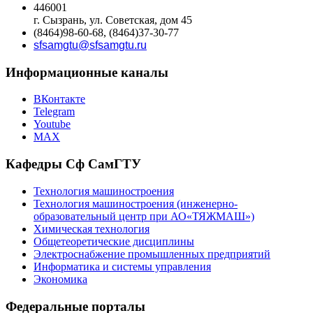
446001
г. Сызрань, ул. Советская, дом 45
(8464)98-60-68, (8464)37-30-77
sfsamgtu@sfsamgtu.ru
Информационные каналы
ВКонтакте
Telegram
Youtube
MAX
Кафедры Сф СамГТУ
Технология машиностроения
Технология машиностроения (инженерно-
образовательный центр при АО«ТЯЖМАШ»)
Химическая технология
Общетеоретические дисциплины
Электроснабжение промышленных предприятий
Информатика и системы управления
Экономика
Федеральные порталы