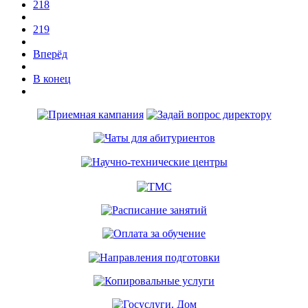
218
219
Вперёд
В конец