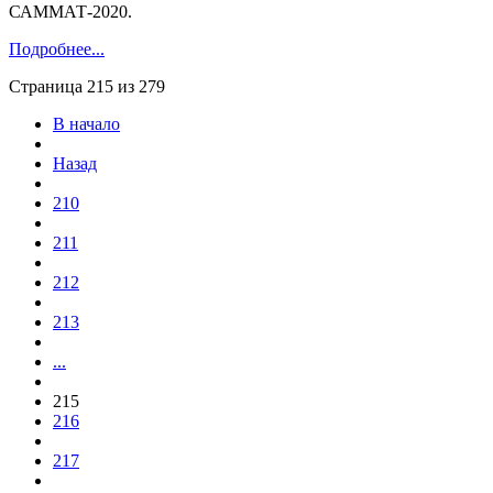
САММАТ-2020.
Подробнее...
Страница 215 из 279
В начало
Назад
210
211
212
213
...
215
216
217