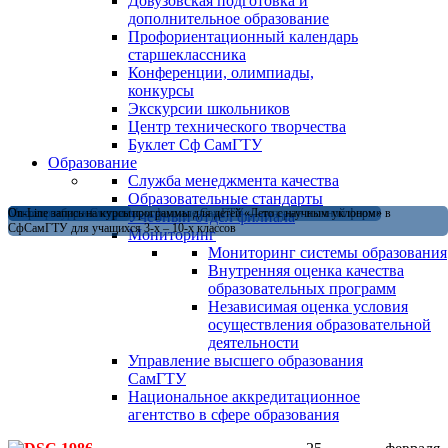
Довузовская подготовка и
дополнительное образование
Профориентационный календарь
старшеклассника
Конференции, олимпиады,
конкурсы
Экскурсии школьников
Центр технического творчества
Буклет Сф СамГТУ
Образование
Служба менеджмента качества
Образовательные стандарты
Магистратура в Сызранском филиале СамГТУ — теперь и в очной форме
Открыт набор на летние программы для детей «Лето с научным уклоном» в
On-Line запись на курсы
Учебный отдел филиала
СфСамГТУ для учащихся 3-х – 10-х классов
Мониторинг
Мониторинг системы образования
Внутренняя оценка качества
образовательных программ
Независимая оценка условия
осуществления образовательной
деятельности
Управление высшего образования
СамГТУ
Национальное аккредитационное
агентство в сфере образования