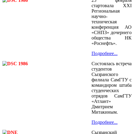
25 февраля
стартовала XXI
Региональная
научно-
техническая
конференция АО
«СНПЗ» дочернего
общества НК
«Роснефть».
Подробнее...
Состоялась встреча
студентов
Сызранского
филиала СамГТУ с
командиром штаба
студенческих
отрядов СамГТУ
«Атлант»
Дмитрием
Митакиным.
Подробнее...
Сызранский