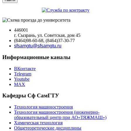
446001
г. Сызрань, ул. Советская, дом 45
(8464)98-60-68, (8464)37-30-77
sfsamgtu@sfsamgtu.ru
Информационные каналы
ВКонтакте
Telegram
Youtube
MAX
Кафедры Сф СамГТУ
Технология машиностроения
Технология машиностроения (инженерно-
образовательный центр при АО«ТЯЖМАШ»)
Химическая технология
Общетеоретические дисциплины