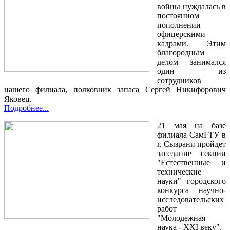
войны нуждалась в
постоянном
пополнении
офицерскими
кадрами. Этим
благородным
делом занимался
один из
сотрудников
нашего филиала, полковник запаса Сергей Никифорович
Яковец.
Подробнее...
21 мая на базе
филиала СамГТУ в
г. Сызрани пройдет
заседание секции
"Естественные и
технические
науки" городского
конкурса научно-
исследовательских
работ
"Молодежная
наука - XXI веку".