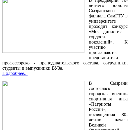
В преддверии 70-
летнего юбилея
Сызранского
филиала СамГТУ в
университете
проходит конкурс
«Моя династия –
гордость
поколений». К
участию
приглашаются
представители
профессорско - преподавательского состава, сотрудники,
студенты и выпускники ВУЗа.
Подробнее...
В Сызрани
состоялась
городская военно-
спортивная игра
«Патриоты
России»,
посвященная 80-
летию начала
Великой