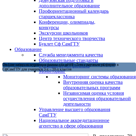
Довузовская подготовка и
дополнительное образование
Профориентационный календарь
старшеклассника
Конференции, олимпиады,
конкурсы
Экскурсии школьников
Центр технического творчества
Буклет Сф СамГТУ
Образование
Служба менеджмента качества
Образовательные стандарты
Магистратура в Сызранском филиале СамГТУ — теперь и в очной форме
Открыт набор на летние программы для детей «Лето с научным уклоном» в
On-Line запись на курсы
Учебный отдел филиала
СфСамГТУ для учащихся 3-х – 10-х классов
Мониторинг
Мониторинг системы образования
Внутренняя оценка качества
образовательных программ
Независимая оценка условия
осуществления образовательной
деятельности
Управление высшего образования
СамГТУ
Национальное аккредитационное
агентство в сфере образования