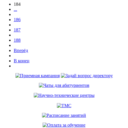
184
...
186
187
188
Вперёд
В конец