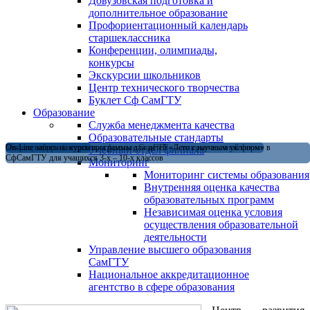
Довузовская подготовка и
дополнительное образование
Профориентационный календарь
старшеклассника
Конференции, олимпиады,
конкурсы
Экскурсии школьников
Центр технического творчества
Буклет Сф СамГТУ
Образование
Служба менеджмента качества
Образовательные стандарты
Магистратура в Сызранском филиале СамГТУ — теперь и в очной форме
Открыт набор на летние программы для детей «Лето с научным уклоном» в
On-Line запись на курсы
Учебный отдел филиала
СфСамГТУ для учащихся 3-х – 10-х классов
Мониторинг
Мониторинг системы образования
Внутренняя оценка качества
образовательных программ
Независимая оценка условия
осуществления образовательной
деятельности
Управление высшего образования
СамГТУ
Национальное аккредитационное
агентство в сфере образования