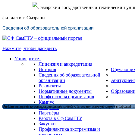
Самарский государственный технический уни
филиал в г. Сызрани
Сведения об образовательной организации
Нажмите, чтобы раскрыть
Университет
Лицензия и аккредитация
История
Обучающи
Сведения об образовательной
организации
Абитуриен
Реквизиты
Нормативные документы
Образован
Профсоюзная организация
Кампус
Магистратура в Сызранском филиале СамГТУ — теперь и в очной форме
Открыт набор на летние программы для детей «Лето с научным уклоном» в СфСамГТУ
On-Line запись на курсы
Ветераны
Партнёры
Работа в Сф СамГТУ
Закупки
Профилактика экстремизма и
терроризма