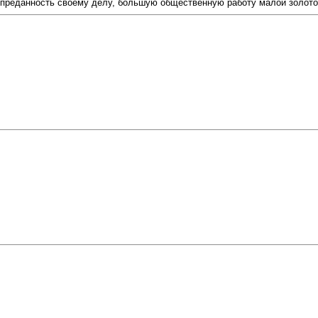
 преданность своему делу, большую общественную работу малой золот