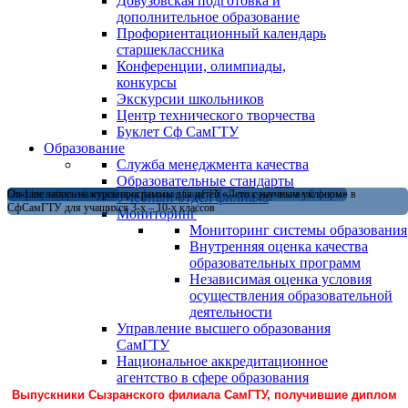
Довузовская подготовка и
дополнительное образование
Профориентационный календарь
старшеклассника
Конференции, олимпиады,
конкурсы
Экскурсии школьников
Центр технического творчества
Буклет Сф СамГТУ
Образование
Служба менеджмента качества
Образовательные стандарты
Магистратура в Сызранском филиале СамГТУ — теперь и в очной форме
Открыт набор на летние программы для детей «Лето с научным уклоном» в
On-Line запись на курсы
Учебный отдел филиала
СфСамГТУ для учащихся 3-х – 10-х классов
Мониторинг
Мониторинг системы образования
Внутренняя оценка качества
образовательных программ
Независимая оценка условия
осуществления образовательной
деятельности
Управление высшего образования
СамГТУ
Национальное аккредитационное
агентство в сфере образования
Выпускники Сызранского филиала СамГТУ, получившие диплом