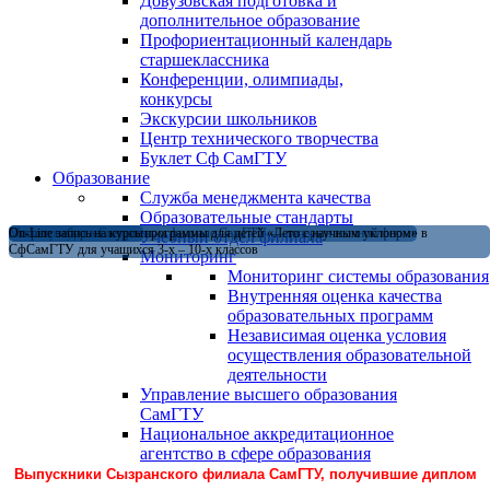
Довузовская подготовка и
дополнительное образование
Профориентационный календарь
старшеклассника
Конференции, олимпиады,
конкурсы
Экскурсии школьников
Центр технического творчества
Буклет Сф СамГТУ
Образование
Служба менеджмента качества
Образовательные стандарты
Магистратура в Сызранском филиале СамГТУ — теперь и в очной форме
Открыт набор на летние программы для детей «Лето с научным уклоном» в
On-Line запись на курсы
Учебный отдел филиала
СфСамГТУ для учащихся 3-х – 10-х классов
Мониторинг
Мониторинг системы образования
Внутренняя оценка качества
образовательных программ
Независимая оценка условия
осуществления образовательной
деятельности
Управление высшего образования
СамГТУ
Национальное аккредитационное
агентство в сфере образования
Выпускники Сызранского филиала СамГТУ, получившие диплом