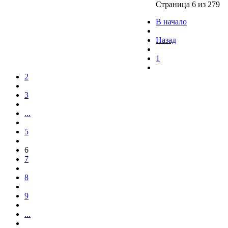
Страница 6 из 279
В начало
Назад
1
2
3
...
5
6
7
8
9
...