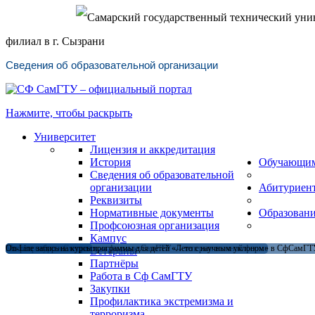
Самарский государственный технический уни
филиал в г. Сызрани
Сведения об образовательной организации
Нажмите, чтобы раскрыть
Университет
Лицензия и аккредитация
История
Обучающи
Сведения об образовательной
организации
Абитуриен
Реквизиты
Нормативные документы
Образован
Профсоюзная организация
Кампус
Магистратура в Сызранском филиале СамГТУ — теперь и в очной форме
Открыт набор на летние программы для детей «Лето с научным уклоном» в СфСамГТУ
On-Line запись на курсы
Ветераны
Партнёры
Работа в Сф СамГТУ
Закупки
Профилактика экстремизма и
терроризма