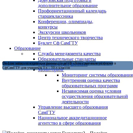
Довузовская подготовка и
дополнительное образование
Профориентационный календарь
старшеклассника
Конференции, олимпиады,
конкурсы
Экскурсии школьников
Центр технического творчества
Буклет Сф СамГТУ
Образование
Служба менеджмента качества
Образовательные стандарты
Магистратура в Сызранском филиале СамГТУ — теперь и в очной форме
Открыт набор на летние программы для детей «Лето с научным уклоном» в
On-Line запись на курсы
Учебный отдел филиала
СфСамГТУ для учащихся 3-х – 10-х классов
Мониторинг
Мониторинг системы образования
Внутренняя оценка качества
образовательных программ
Независимая оценка условия
осуществления образовательной
деятельности
Управление высшего образования
СамГТУ
Национальное аккредитационное
агентство в сфере образования