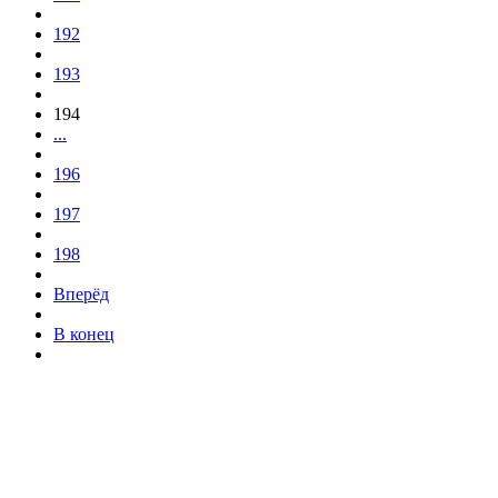
192
193
194
...
196
197
198
Вперёд
В конец