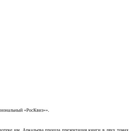
гиональный «РосКвиз»».
иотеке им. Аркадьева прошла презентация книги в двух томах