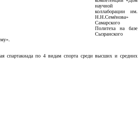
компетенций «Дом
научной
коллаборации им.
Н.Н.Семёнова»
Самарского
Политеха на базе
Сызранского
ому».
ая спартакиада по 4 видам спорта среди высших и средних