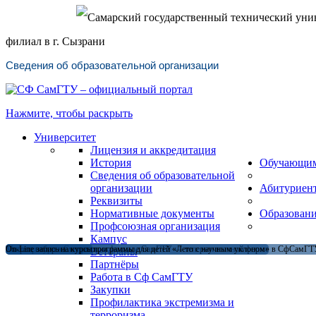
Самарский государственный технический уни
филиал в г. Сызрани
Сведения об образовательной организации
Нажмите, чтобы раскрыть
Университет
Лицензия и аккредитация
История
Обучающи
Сведения об образовательной
организации
Абитуриен
Реквизиты
Нормативные документы
Образован
Профсоюзная организация
Кампус
Магистратура в Сызранском филиале СамГТУ — теперь и в очной форме
Открыт набор на летние программы для детей «Лето с научным уклоном» в СфСамГТУ
On-Line запись на курсы
Ветераны
Партнёры
Работа в Сф СамГТУ
Закупки
Профилактика экстремизма и
терроризма