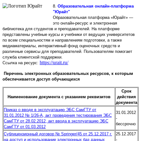
8.
Образовательная онлайн-платформа
"Юрайт"
Образовательная платформа «Юрайт» —
это онлайн-ресурс и электронная
библиотека для студентов и преподавателей. На платформе
представлены учебные курсы и учебники от ведущих университетов
по всем специальностям и направлениям подготовки, а также
медиаматериалы, интерактивный фонд оценочных средств и
различные сервисы для преподавателей. Пользователям помогает
служба клиентской поддержки.
https://urait.ru/
Ссылка на ресурс:
Перечень электронных образовательных ресурсов, к которым
обеспечивается доступ обучающихся
Срок
Наименование документа с указанием реквизитов
действия
документа
Приказ о вводе в эксплуатацию ЭБС СамГТУ от
31.01.2012
31.01.2012 № 1/26-А, акт проведения тестирования ЭБС
-
СамГТУ от 28.02.2012, акт ввода в эксплуатацию ЭБС
бессрочно
СамГТУ от 01.03.2012
Сублицензионный договор № Springer/45 от 25.12.2017 г.
25.12.2017
на доступ и использование электронных баз данных
-