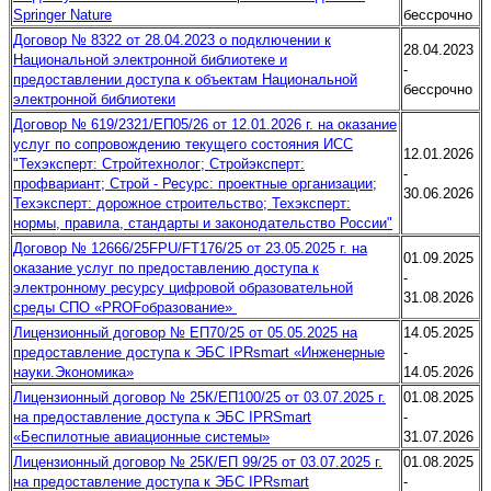
Springer Naturе
бессрочно
Договор № 8322 от 28.04.2023 о подключении к
28.04.2023
Национальной электронной библиотеке и
-
предоставлении доступа к объектам Национальной
бессрочно
электронной библиотеки
Договор № 619/2321/ЕП05/26 от 12.01.2026 г. на оказание
услуг по сопровождению текущего состояния ИСС
12.01.2026
"Техэксперт: Стройтехнолог; Стройэксперт:
-
профвариант; Строй - Ресурс: проектные организации;
30.06.2026
Техэксперт: дорожное строительство; Техэксперт:
нормы, правила, стандарты и законодательство России"
Договор № 12666/25FPU/FT176/25 от 23.05.2025 г. на
01.09.2025
оказание услуг по предоставлению доступа к
-
электронному ресурсу цифровой образовательной
31.08.2026
среды СПО «PROFобразование»
Лицензионный договор № ЕП70/25 от 05.05.2025 на
14.05.2025
предоставление доступа к ЭБС IPRsmart «Инженерные
-
науки.Экономика»
14.05.2026
Лицензионный договор № 25К/ЕП100/25 от 03.07.2025 г.
01.08.2025
на предоставление доступа к ЭБС IPRSmart
-
«Беспилотные авиационные системы»
31.07.2026
Лицензионный договор № 25К/ЕП 99/25 от 03.07.2025 г.
01.08.2025
на предоставление доступа к ЭБС IPRsmart
-