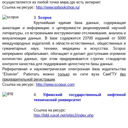
осуществляется из любой точки мира,где есть интернет.
Ссылка на ресурс:
http://www.iprbookshop.ru/
3.
Scopus
Крупнейшая единая база данных, содержащая
аннотации и информацию о цитируемости рецензируемой научной
литературы, со встроенными инструментами отслеживания, анализа и
визуализации данных. В базе содержится 23700 изданий от 5000
международных издателей, в области естественных, общественных и
гуманитарных наук, техники, медицины и искусства. Scopus
непрерывно обрабатывает, обогащает и делает доступными огромное
количество данных, при этом придерживается строгих стандартов
контроля качества для поддержания целостности базы данных.
Реферативная и наукометрическая электронная база издательства
"Elsevier". Работать можно
только
из сети вуза СамГТУ
без
предварительной регистрации
.
Ссылка на ресурс:
http://www.scopus.com
4.
Уфимский государственный нефтяной
технический университет
Ссылка на ресурс:
http://bibl.rusoil.net/jirbis2/index.php