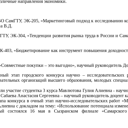
азличные направления экономики.
О СамГТУ, ЭК-205, «Маркетинговый подход к исследованию ко
а В.Д.
У, ЭК-304, «Тенденции развития рынка труда в России и Сам
-403, «Бюджетирование как инструмент повышения доходност
«Совместные покупки – это выгодно», научный руководитель Д
чный этап городского конкурса научно – исследовательских
овательных организаций высшего образования, молодых специа
и участие студентка 3 курса Мавлютова Гулия Алиевна - научны
 Сабаева Анастасия Сергеевна – научный руководитель доцент к
апа конкурса в очный этап научно-исследовательских работ «
лиевна с докладом на тему: «Использование потенциала измене
ый состоялся 16 мая в Сызранском филиале «Самарского 