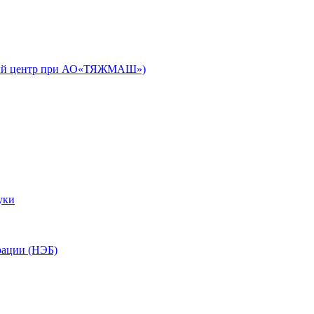
ьный центр при АО«ТЯЖМАШ»)
уки
рации (НЭБ)