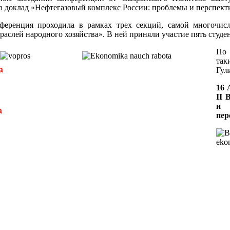
а доклад «Нефтегазовый комплекс России: проблемы и перспект
нференция проходила в рамках трех секций, самой многочис
траслей народного хозяйства». В ней приняли участие пять студ
По 
так
Гул
16 
II 
и 
пер