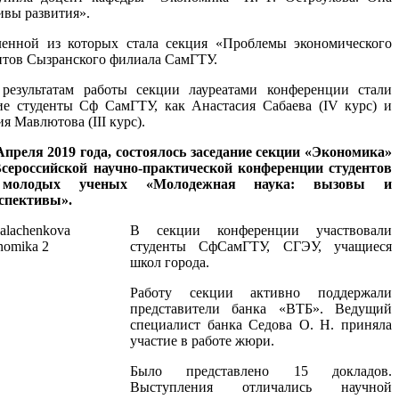
ивы развития».
ленной из которых стала секция «Проблемы экономического
ентов Сызранского филиала СамГТУ.
результатам работы секции лауреатами конференции стали
ие студенты Сф СамГТУ, как Анастасия Сабаева (IV курс) и
ия Мавлютова (III курс).
Апреля 2019 года, состоялось заседание секции «Экономика»
Всероссийской научно-практической конференции студентов
молодых ученых «Молодежная наука: вызовы и
спективы».
В секции конференции участвовали
студенты СфСамГТУ, СГЭУ, учащиеся
школ города.
Работу секции активно поддержали
представители банка «ВТБ». Ведущий
специалист банка Седова О. Н. приняла
участие в работе жюри.
Было представлено 15 докладов.
Выступления отличались научной