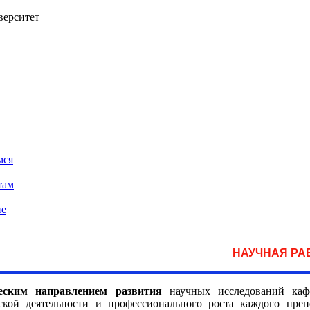
верситет
мся
там
ие
НАУЧНАЯ РА
еским направлением развития
научных исследований кафе
ской деятельности и профессионального роста каждого преп