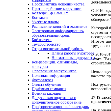
деятельнос
Профилактика мошенничества
Противодействие коррупции
С 2016 год
Колледж Сф СамГТУ
условиях к
Контакты
общероссий
Учебные планы
Расписание занятий и экзаменов
Кафедрой б
Электронная информационно-
стратегии 
образовательная среда
исследоват
Библиотека
Итогом да
Трудоустройство
трудового 
Отдел воспитательной работы
Планы работы кураторов
В 2018-201
Нормативные документы
темам: "Ра
Конференции, олимпиады,
строительн
конкурсы
Справочник выпускников
Целью науч
Полезная информация
качества п
Фотогалерея
Оплата обучения
Под руково
Приёмная кампания
всероссийс
Военная кафедра
17-19 дека
Довузовская подготовка и
практичес
дополнительное образование
Профориентационный календарь
На пленар