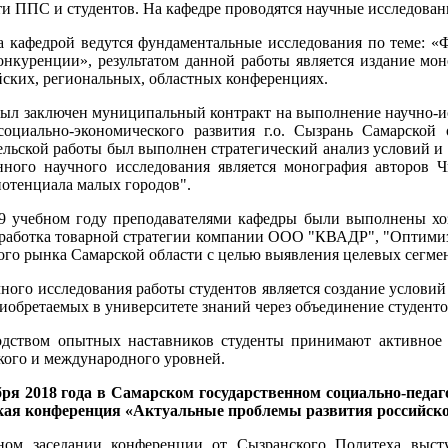
ти ППС и студентов. На кафедре проводятся научные исследовани
а кафедрой ведутся фундаментальные исследования по теме: «
онкуренции», результатом данной работы является издание мо
ских, региональных, областных конференциях.
ыл заключен муниципальный контракт на выполнение научно-ис
социально-экономического развития г.о. Сызрань Самарской 
ельской работы был выполнен стратегический анализ условий и 
нного научного исследования является монография авторов 
потенциала малых городов".
9 учебном году преподавателями кафедры были выполнены хо
зработка товарной стратегии компании ООО "КВАДР", "Оптимиз
ого рынка Самарской области с целью выявления целевых сегмен
ного исследования работы студентов является создание условий
риобретаемых в университете знаний через объединение студент
дством опытных наставников студенты принимают активное у
кого и международного уровней.
бря 2018 года в Самарском государственном социально-педаг
кая конференция «Актуальные проблемы развития российско
ном заседании конференции от Сызранского Политеха выст