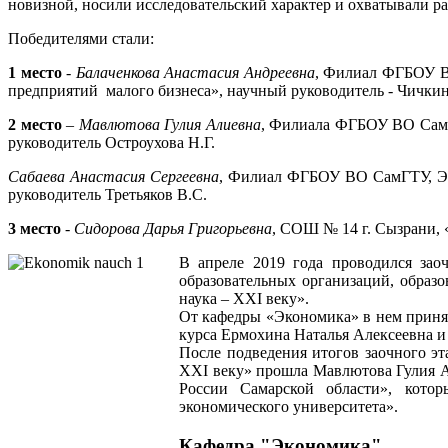
новизной, носили исследовательский характер и охватывали р
Победителями стали:
1 место
-
Балаченкова Анастасия Андреевна
, Филиал ФГБОУ В
предприятий
малого бизнеса», научный руководитель - Чичкин
2 место
–
Мавлютова Гулия Алиевна
, Филиала ФГБОУ ВО СамГТ
руководитель Остроухова Н.Г.
Сабаева Анастасия Сергеевна
, Филиал ФГБОУ ВО СамГТУ, ЭК
руководитель Третьяков В.С.
3 место
-
Сидорова Дарья Григорьевна
, СОШ № 14 г. Сызрани, 
В апреле 2019 года проводился зао
образовательных организаций, образ
наука – XXI веку».
От кафедры «Экономика» в нем принял
курса Ермохина Наталья Алексеевна и
После подведения итогов заочного эт
XXI веку» прошла Мавлютова Гулия А
России Самарской области», котор
экономического университета».
Кафедра "Экономика"