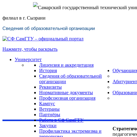
Самарский государственный технический уни
филиал в г. Сызрани
Сведения об образовательной организации
Нажмите, чтобы раскрыть
Университет
Лицензия и аккредитация
История
Обучающи
Сведения об образовательной
организации
Абитуриен
Реквизиты
Нормативные документы
Образован
Профсоюзная организация
Кампус
Ветераны
Партнёры
Работа в Сф СамГТУ
Закупки
Стратегич
Профилактика экстремизма и
педагогиче
терроризма