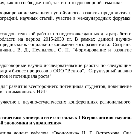
я, как по госбюджетной, так и по хоздоговорной тематике.
Формирование механизма устойчивого развития предприятия в
нографий, научных статей, участие в международных форумах,
следовательской работы по подготовке данных для разработки
области на период 2015-2030 г.г. В рамках данной научно-
предпосылок социально-экономического развития г.о. Сызрань.
Чичкина В. Д., Неунылова О. Н. "Формирование и развитие
здоговорные научно-исследовательские работы по следующим
ация бизнес процессов в ООО "Вектор", "Структурный анализ
тов и потенциала роста".
 для развития всестороннего потенциала студентов, повышение
ов, занимающихся НИР.
частие в научно-студенческих конференциях регионального,
огическом университете состоялась I Всероссийская научно-
й экономики и управления».
упила доцент кафедры «Экономика» Н. Г. Остроухова. Она