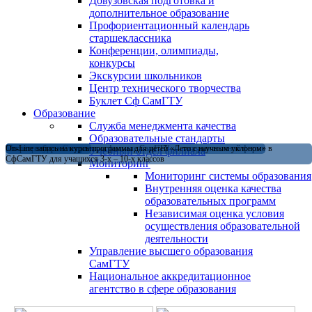
Довузовская подготовка и
дополнительное образование
Профориентационный календарь
старшеклассника
Конференции, олимпиады,
конкурсы
Экскурсии школьников
Центр технического творчества
Буклет Сф СамГТУ
Образование
Служба менеджмента качества
Образовательные стандарты
Магистратура в Сызранском филиале СамГТУ — теперь и в очной форме
Открыт набор на летние программы для детей «Лето с научным уклоном» в
On-Line запись на курсы
Учебный отдел филиала
СфСамГТУ для учащихся 3-х – 10-х классов
Мониторинг
Мониторинг системы образования
Внутренняя оценка качества
образовательных программ
Независимая оценка условия
осуществления образовательной
деятельности
Управление высшего образования
СамГТУ
Национальное аккредитационное
агентство в сфере образования