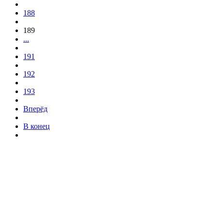
188
189
...
191
192
193
Вперёд
В конец