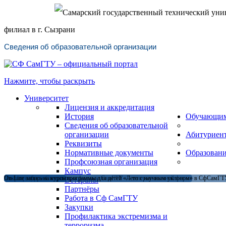
Самарский государственный технический уни
филиал в г. Сызрани
Сведения об образовательной организации
Нажмите, чтобы раскрыть
Университет
Лицензия и аккредитация
История
Обучающи
Сведения об образовательной
организации
Абитуриен
Реквизиты
Нормативные документы
Образован
Профсоюзная организация
Кампус
Магистратура в Сызранском филиале СамГТУ — теперь и в очной форме
Открыт набор на летние программы для детей «Лето с научным уклоном» в СфСамГТУ
On-Line запись на курсы
Ветераны
Партнёры
Работа в Сф СамГТУ
Закупки
Профилактика экстремизма и
терроризма