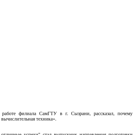
 работе филиала СамГТУ в г. Сызрани, рассказал, почему
 вычислительная техника».
 отличные успехи" стал выпускник направления подготовки