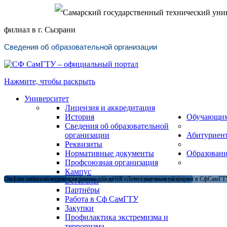
Самарский государственный технический уни
филиал в г. Сызрани
Сведения об образовательной организации
Нажмите, чтобы раскрыть
Университет
Лицензия и аккредитация
История
Обучающи
Сведения об образовательной
организации
Абитуриен
Реквизиты
Нормативные документы
Образован
Профсоюзная организация
Кампус
Магистратура в Сызранском филиале СамГТУ — теперь и в очной форме
Открыт набор на летние программы для детей «Лето с научным уклоном» в СфСамГТУ
On-Line запись на курсы
Ветераны
Партнёры
Работа в Сф СамГТУ
Закупки
Профилактика экстремизма и
терроризма