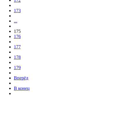
172
173
...
175
176
177
178
179
Вперёд
В конец