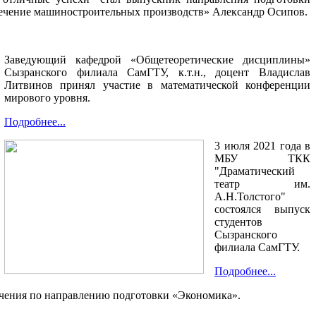
печение машиностроительных производств» Александр Осипов.
Заведующий кафедрой «Общетеоретические дисциплины»
Сызранского филиала СамГТУ, к.т.н., доцент Владислав
Литвинов принял участие в математической конференции
мирового уровня.
Подробнее...
3 июля 2021 года в
МБУ ТКК
"Драматический
театр им.
А.Н.Толстого"
состоялся выпуск
студентов
Сызранского
филиала СамГТУ.
Подробнее...
бучения по направлению подготовки «Экономика».