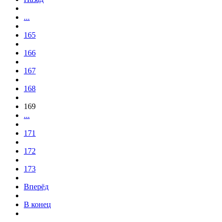
...
165
166
167
168
169
...
171
172
173
Вперёд
В конец