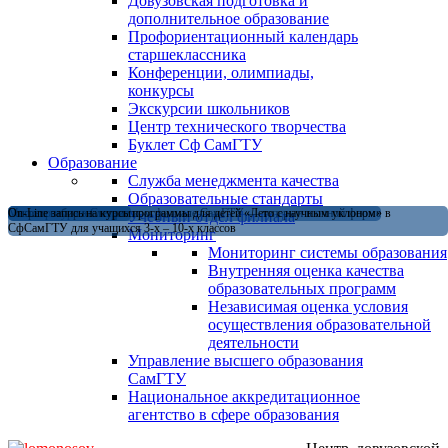
Довузовская подготовка и
дополнительное образование
Профориентационный календарь
старшеклассника
Конференции, олимпиады,
конкурсы
Экскурсии школьников
Центр технического творчества
Буклет Сф СамГТУ
Образование
Служба менеджмента качества
Образовательные стандарты
Магистратура в Сызранском филиале СамГТУ — теперь и в очной форме
Открыт набор на летние программы для детей «Лето с научным уклоном» в
On-Line запись на курсы
Учебный отдел филиала
СфСамГТУ для учащихся 3-х – 10-х классов
Мониторинг
Мониторинг системы образования
Внутренняя оценка качества
образовательных программ
Независимая оценка условия
осуществления образовательной
деятельности
Управление высшего образования
СамГТУ
Национальное аккредитационное
агентство в сфере образования