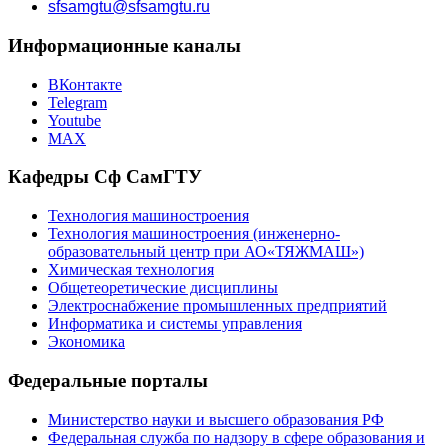
sfsamgtu@sfsamgtu.ru
Информационные каналы
ВКонтакте
Telegram
Youtube
MAX
Кафедры Сф СамГТУ
Технология машиностроения
Технология машиностроения (инженерно-
образовательный центр при АО«ТЯЖМАШ»)
Химическая технология
Общетеоретические дисциплины
Электроснабжение промышленных предприятий
Информатика и системы управления
Экономика
Федеральные порталы
Министерство науки и высшего образования РФ
Федеральная служба по надзору в сфере образования и