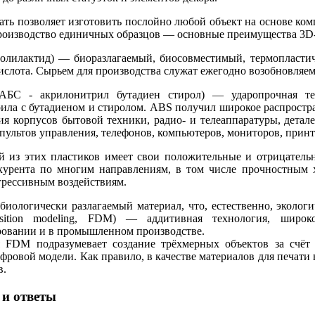
ать позволяет изготовить послойно любой объект на основе ко
производство единичных образцов — основные преимущества 3D
олилактид) — биоразлагаемый, биосовместимый, термопластич
ислота. Сырьем для производства служат ежегодно возобновляем
АБС - акрилонитрил бутадиен стирол) — ударопрочная тех
ила с бутадиеном и стиролом. ABS получил широкое распростр
ия корпусов бытовой техники, радио- и телеаппаратуры, детал
 пультов управления, телефонов, компьютеров, мониторов, принт
 из этих пластиков имеет свои положительные и отрицатель
курента по многим направлениям, в том числе прочностным 
рессивным воздействиям.
биологически разлагаемый материал, что, естественно, эколог
osition modeling, FDM) — аддитивная технология, широ
овании и в промышленном производстве.
 FDM подразумевает создание трёхмерных объектов за счёт 
фровой модели. Как правило, в качестве материалов для печати
в.
и ответы