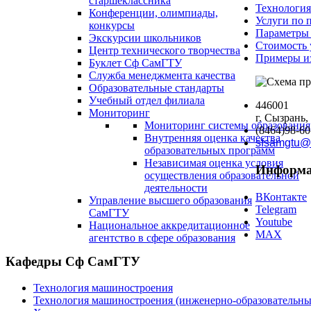
старшеклассника
Технология
Конференции, олимпиады,
Услуги по 
конкурсы
Параметры 
Экскурсии школьников
Стоимость 
Центр технического творчества
Примеры и
Буклет Сф СамГТУ
Служба менеджмента качества
Образовательные стандарты
Учебный отдел филиала
446001
Мониторинг
г. Сызрань,
Мониторинг системы образования
(8464)98-60
Внутренняя оценка качества
sfsamgtu@
образовательных программ
Независимая оценка условия
Информа
осуществления образовательной
деятельности
ВКонтакте
Управление высшего образования
Telegram
СамГТУ
Youtube
Национальное аккредитационное
MAX
агентство в сфере образования
Кафедры Сф СамГТУ
Технология машиностроения
Технология машиностроения (инженерно-образовател