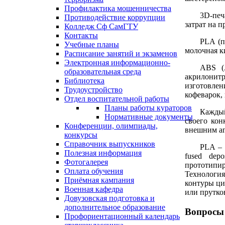
Профилактика мошенничества
3D-печ
Противодействие коррупции
затрат на 
Колледж Сф СамГТУ
Контакты
PLA (п
Учебные планы
молочная к
Расписание занятий и экзаменов
Электронная информационно-
ABS (
образовательная среда
акрилонитр
Библиотека
изготовлен
Трудоустройство
кофеварок,
Отдел воспитательной работы
Планы работы кураторов
Каждый
Нормативные документы
своего кон
Конференции, олимпиады,
внешним аг
конкурсы
Справочник выпускников
PLA – 
Полезная информация
fused dep
Фотогалерея
прототипир
Оплата обучения
Технология
Приёмная кампания
контуры ци
Военная кафедра
или прутко
Довузовская подготовка и
дополнительное образование
Вопросы 
Профориентационный календарь