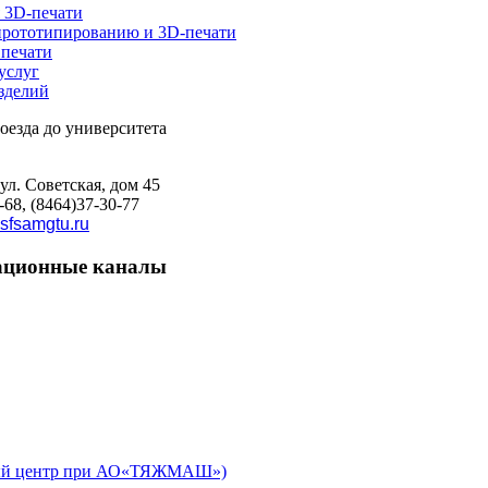
 3D-печати
прототипированию и 3D-печати
печати
услуг
зделий
 ул. Советская, дом 45
-68, (8464)37-30-77
sfsamgtu.ru
ционные каналы
ьный центр при АО«ТЯЖМАШ»)