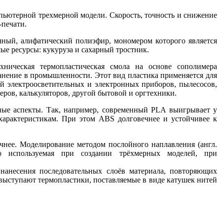
мпьютерной трехмерной модели. Скорость, точность и снижение
-печати.
ный, алифатический полиэфир, мономером которого является
ые ресурсы: кукуруза и сахарный тростник.
ническая термопластическая смола на основе сополимера
анение в промышленности. Этот вид пластика применяется для
ей электроосветительных и электронных приборов, пылесосов,
еров, калькуляторов, другой бытовой и оргтехники.
ные аспекты. Так, например, современный PLA выигрывает у
характеристикам. При этом ABS долговечнее и устойчивее к
ичнее. Моделирование методом послойного наплавления (англ.
ко используемая при создании трёхмерных моделей, при
нанесения последовательных слоёв материала, повторяющих
 выступают термопластики, поставляемые в виде катушек нитей