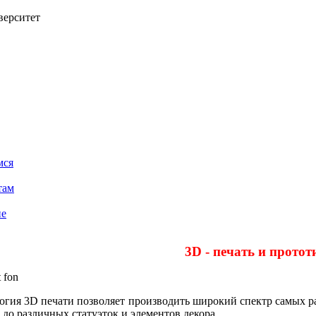
верситет
мся
там
ие
3D - печать и прото
огия 3D печати позволяет производить широкий спектр самых р
 до различных статуэток и элементов декора.