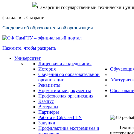
Самарский государственный технический уни
филиал в г. Сызрани
Сведения об образовательной организации
Нажмите, чтобы раскрыть
Университет
Лицензия и аккредитация
История
Обучающи
Сведения об образовательной
организации
Абитуриен
Реквизиты
Нормативные документы
Образован
Профсоюзная организация
Кампус
Ветераны
Партнёры
Работа в Сф СамГТУ
Закупки
Технол
Профилактика экстремизма и
шестеренок
терроризма