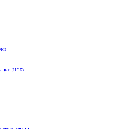
уки
рации (НЭБ)
й деятельности