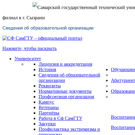
Самарский государственный технический уни
филиал в г. Сызрани
Сведения об образовательной организации
Нажмите, чтобы раскрыть
Университет
Лицензия и аккредитация
История
Обучающи
Сведения об образовательной
организации
Абитуриен
Реквизиты
Нормативные документы
Образован
Профсоюзная организация
Кампус
Ветераны
Партнёры
Воспитанни
Работа в Сф СамГТУ
Закупки
Воспитанни
Профилактика экстремизма и
терроризма