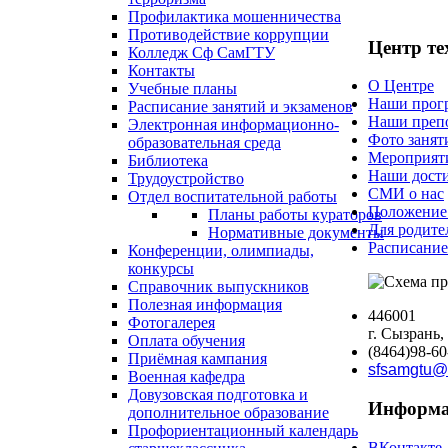
Профилактика мошенничества
Противодействие коррупции
Центр те
Колледж Сф СамГТУ
Контакты
О Центре
Учебные планы
Наши прог
Расписание занятий и экзаменов
Наши преп
Электронная информационно-
Фото занят
образовательная среда
Мероприяти
Библиотека
Наши дост
Трудоустройство
СМИ о нас
Отдел воспитательной работы
Положение
Планы работы кураторов
Для родите
Нормативные документы
Расписание
Конференции, олимпиады,
конкурсы
Справочник выпускников
Полезная информация
446001
Фотогалерея
г. Сызрань,
Оплата обучения
(8464)98-60
Приёмная кампания
sfsamgtu@
Военная кафедра
Довузовская подготовка и
Информа
дополнительное образование
Профориентационный календарь
ВКонтакте