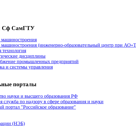
 Сф СамГТУ
я машиностроения
я машиностроения (инженерно-образовательный центр при А
 технология
тические дисциплины
абжение промышленных предприятий
а и системы управления
ьные порталы
во науки и высшего образования РФ
я служба по надзору в сфере образования и науки
й портал "Российское образование"
рации (НЭБ)