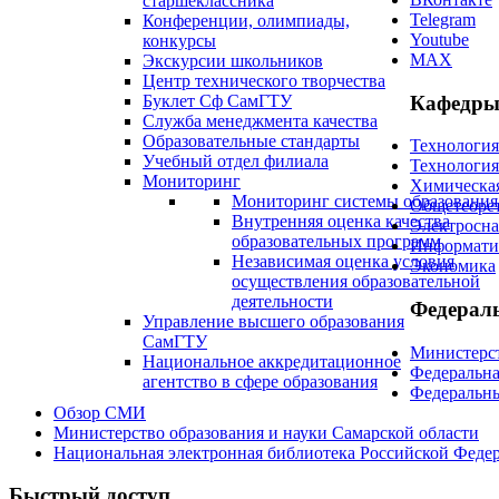
старшеклассника
Telegram
Конференции, олимпиады,
Youtube
конкурсы
MAX
Экскурсии школьников
Центр технического творчества
Кафедры
Буклет Сф СамГТУ
Служба менеджмента качества
Образовательные стандарты
Технологи
Учебный отдел филиала
Технологи
Мониторинг
Химическая
Мониторинг системы образования
Общетеоре
Внутренняя оценка качества
Электросн
образовательных программ
Информатик
Независимая оценка условия
Экономика
осуществления образовательной
деятельности
Федерал
Управление высшего образования
СамГТУ
Министерст
Национальное аккредитационное
Федеральна
агентство в сфере образования
Федеральны
Обзор СМИ
Министерство образования и науки Самарской области
Национальная электронная библиотека Российской Феде
Быстрый доступ