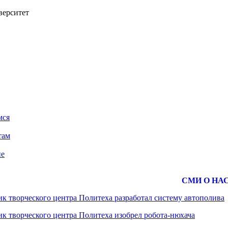
верситет
мся
там
ие
СМИ О НА
к творческого центра Политеха разработал систему автополива
к творческого центра Политеха изобрел робота-нюхача