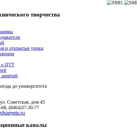
хнического творчества
раммы
одаватели
ий
я и открытые уроки
ижения
 о ЦТТ
лей
 занятий
 ул. Советская, дом 45
-68, (8464)37-30-77
sfsamgtu.ru
ционные каналы