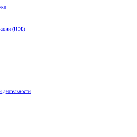
уки
рации (НЭБ)
й деятельности