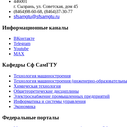
446001
г. Сызрань, ул. Советская, дом 45
(8464)98-60-68, (8464)37-30-77
sfsamgtu@sfsamgtu.ru
Информационные каналы
ВКонтакте
Telegram
Youtube
MAX
Кафедры Сф СамГТУ
Технология машиностроения
Технология машиностроения (инженерно-образовател
Химическая технология
Общетеоретические дисциплины
Электроснабжение промышленных предприятий
Информатика и системы управления
Экономика
Федеральные порталы