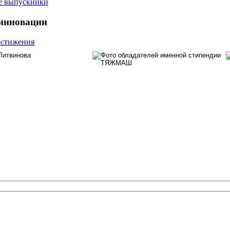
е выпускники
 инновации
остижения