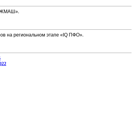
ТЯЖМАШ».
ов на региональном этапе «IQ ПФО».
5
022