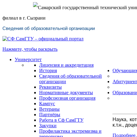
Самарский государственный технический уни
филиал в г. Сызрани
Сведения об образовательной организации
Нажмите, чтобы раскрыть
Университет
Лицензия и аккредитация
История
Обучающи
Сведения об образовательной
организации
Абитуриен
Реквизиты
Нормативные документы
Образован
Профсоюзная организация
Кампус
Ветераны
Партнёры
Наука, ко
Работа в Сф СамГТУ
к.т.н., до
Закупки
Профилактика экстремизма и
Подробнее..
терроризма