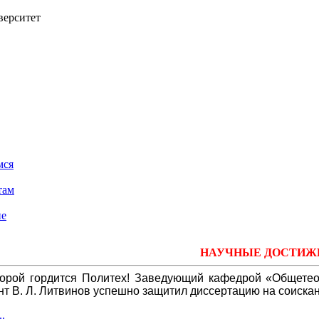
верситет
мся
там
ие
НАУЧНЫЕ ДОСТИЖ
торой гордится Политех! Заведующий кафедрой «Общете
цент В. Л. Литвинов успешно защитил диссертацию на соиск
.