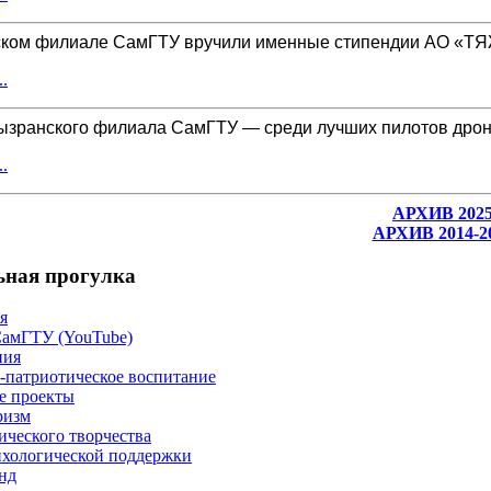
ском филиале СамГТУ вручили именные стипендии АО «
.
ызранского филиала СамГТУ — среди лучших пилотов дрон
.
АРХИВ 202
АРХИВ 2014-2
ьная прогулка
я
СамГТУ (YouTube)
ния
-патриотическое воспитание
е проекты
ризм
ического творчества
хологической поддержки
нд