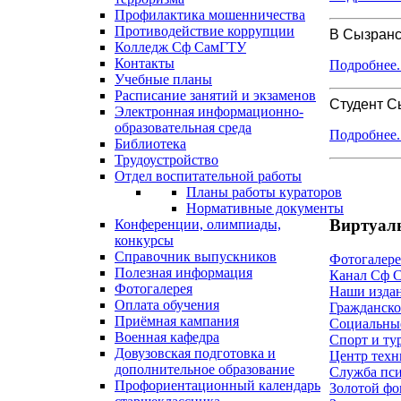
Профилактика мошенничества
Противодействие коррупции
В Сызран
Колледж Сф СамГТУ
Контакты
Подробнее..
Учебные планы
Расписание занятий и экзаменов
Студент С
Электронная информационно-
образовательная среда
Подробнее..
Библиотека
Трудоустройство
Отдел воспитательной работы
Планы работы кураторов
Нормативные документы
Виртуал
Конференции, олимпиады,
конкурсы
Справочник выпускников
Фотогалере
Полезная информация
Канал Сф 
Фотогалерея
Наши изда
Оплата обучения
Гражданско
Приёмная кампания
Социальны
Военная кафедра
Спорт и ту
Довузовская подготовка и
Центр техн
дополнительное образование
Служба пси
Профориентационный календарь
Золотой фо