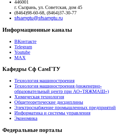
446001
г. Сызрань, ул. Советская, дом 45
(8464)98-60-68, (8464)37-30-77
sfsamgtu@sfsamgtu.ru
Информационные каналы
ВКонтакте
Telegram
Youtube
MAX
Кафедры Сф СамГТУ
Технология машиностроения
Технология машиностроения (инженерно-
образовательный центр при АО«ТЯЖМАШ»)
Химическая технология
Общетеоретические дисциплины
Электроснабжение промышленных предприятий
Информатика и системы управления
Экономика
Федеральные порталы