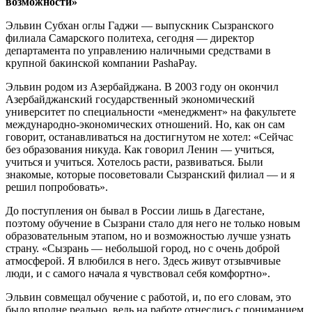
возможности»
Эльвин Субхан оглы Гаджи — выпускник Сызранского
филиала Самарского политеха, сегодня — директор
департамента по управлению наличными средствами в
крупной бакинской компании PashaPay.
Эльвин родом из Азербайджана. В 2003 году он окончил
Азербайджанский государственный экономический
университет по специальности «менеджмент» на факультете
международно-экономических отношений. Но, как он сам
говорит, останавливаться на достигнутом не хотел: «Сейчас
без образования никуда. Как говорил Ленин — учиться,
учиться и учиться. Хотелось расти, развиваться. Были
знакомые, которые посоветовали Сызранский филиал — и я
решил попробовать».
До поступления он бывал в России лишь в Дагестане,
поэтому обучение в Сызрани стало для него не только новым
образовательным этапом, но и возможностью лучше узнать
страну. «Сызрань — небольшой город, но с очень доброй
атмосферой. Я влюбился в него. Здесь живут отзывчивые
люди, и с самого начала я чувствовал себя комфортно».
Эльвин совмещал обучение с работой, и, по его словам, это
было вполне реально, ведь на работе отнеслись с пониманием,