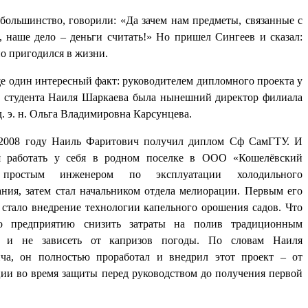
большинство, говорили: «Да зачем нам предметы, связанные с
 наше дело – деньги считать!» Но пришел Сингеев и сказал:
о пригодился в жизни.
е один интересный факт: руководителем дипломного проекта у
е студента Наиля Шаркаева была нынешний директор филиала
. э. н. Ольга Владимировна Карсунцева.
2008 году Наиль Фаритович получил диплом Сф СамГТУ. И
я работать у себя в родном поселке в ООО «Кошелёвский
простым инженером по эксплуатации холодильного
ания, затем стал начальником отдела мелиорации. Первым его
 стало внедрение технологии капельного орошения садов. Что
ло предприятию снизить затраты на полив традиционным
м и не зависеть от капризов погоды. По словам Наиля
ча, он полностью проработал и внедрил этот проект – от
ции во время защиты перед руководством до получения первой