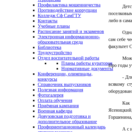
Профилактика мошенничества
Детс
Противодействие коррупции
поселковым
Колледж Сф СамГТУ
либо в сам
Контакты
Учебные планы
Расписание занятий и экзаменов
Одна
Электронная информационно-
сам себе ч
образовательная среда
факультет 
Библиотека
Трудоустройство
Отдел воспитательной работы
Може
Планы работы кураторов
Про годы у
Нормативные документы
Конференции, олимпиады,
- Дл
конкурсы
всякому ст
Справочник выпускников
Полезная информация
оборудован
Фотогалерея
Оплата обучения
Как 
Приёмная кампания
Ясеницкий
Военная кафедра
Довузовская подготовка и
Горшенина
дополнительное образование
Профориентационный календарь
А с 