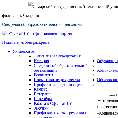
Самарский государственный технический уни
филиал в г. Сызрани
Сведения об образовательной организации
Нажмите, чтобы раскрыть
Университет
Лицензия и аккредитация
История
Обучающи
Сведения об образовательной
организации
Абитуриен
Реквизиты
Нормативные документы
Образован
Профсоюзная организация
Кампус
Ветераны
Есть
Партнёры
Этот челов
Работа в Сф СамГТУ
профессион
Закупки
Профилактика экстремизма и
«Кошелёвск
терроризма