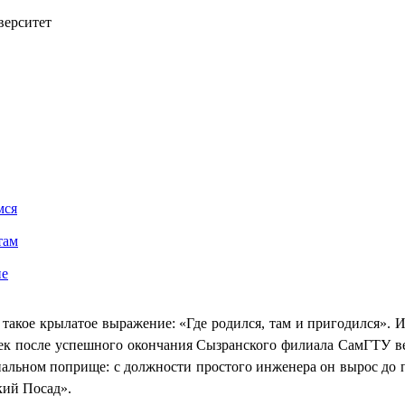
верситет
мся
там
ие
 такое крылатое выражение: «Где родился, там и пригодился».
ек после успешного окончания Сызранского филиала СамГТУ вер
альном поприще: с должности простого инженера он вырос до п
ий Посад».