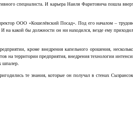
тивного специалиста. И карьера Наиля Фаритовича пошла ввер
ректор ООО «Кошелёвский Посад». Под его началом – трудово
в. И на какой бы должности он ни находился, везде ему приходи
предприятии, кроме внедрения капельного орошения, нескольк
ов на территории предприятия, внедрения технологии интенсив
х шпалер.
игодились те знания, которые он получал в стенах Сызрансок