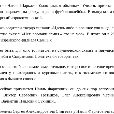
тво Наиля Шаркаева было самым обычным. Учился, причем – 
и пацанами на речку, играл в футбол-волейбол. В выпускном 
арский аэрокосмический.
ко родители твердо сказали: «Идешь либо в военное училище, л
естно сказал: «Нет, всё-таки армия – это не моё». В итоге он 
Сызранского филиала СамГТУ.
т быть, для кого-то пять лет на студенческой скамье и тянули
чебы в Сызранском Политехе он говорит так:
я меня это было самое замечательное, интересное и веселое врем
уденту, приходилось и курсовые писать, и к экзаменам готов
ия в бывшем совхозе.
сейчас признается Наиль Фаритович, он до сих пор вспомин
, Виктор Сергеевич Третьяков, Олег Александрович Черн
, Валентин Павлович Сухинин…
именем Сергея Александровича Сингеева у Наиля Фаритовича вооб