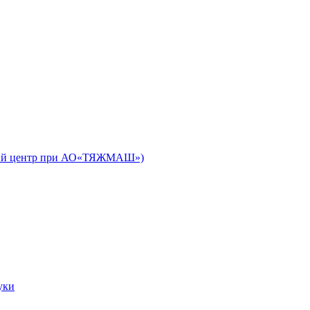
ьный центр при АО«ТЯЖМАШ»)
уки