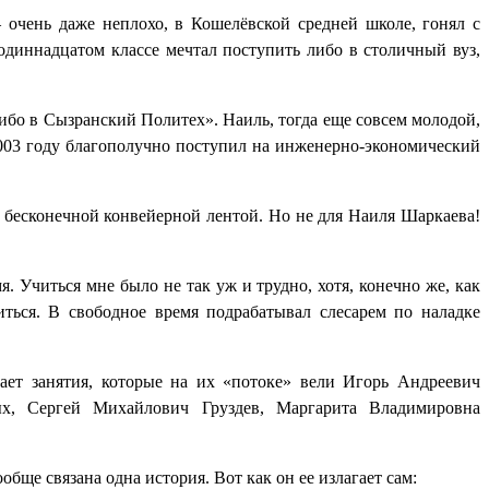
очень даже неплохо, в Кошелёвской средней школе, гонял с
одиннадцатом классе мечтал поступить либо в столичный вуз,
ибо в Сызранский Политех». Наиль, тогда еще совсем молодой,
в 2003 году благополучно поступил на инженерно-экономический
сь бесконечной конвейерной лентой. Но не для Наиля Шаркаева!
я. Учиться мне было не так уж и трудно, хотя, конечно же, как
иться. В свободное время подрабатывал слесарем по наладке
ает занятия, которые на их «потоке» вели Игорь Андреевич
ых, Сергей Михайлович Груздев, Маргарита Владимировна
ще связана одна история. Вот как он ее излагает сам: