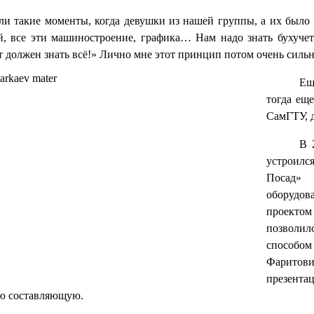
ли такие моменты, когда девушки из нашей группы, а их было 
, все эти машиностроение, графика… Нам надо знать бухучет,
 должен знать всё!» Лично мне этот принцип потом очень сильн
Ещ
тогда ещ
СамГТУ, д
В 
устроилс
Посад» 
оборудов
проектом
позволи
способо
Фаритови
презента
ую составляющую.