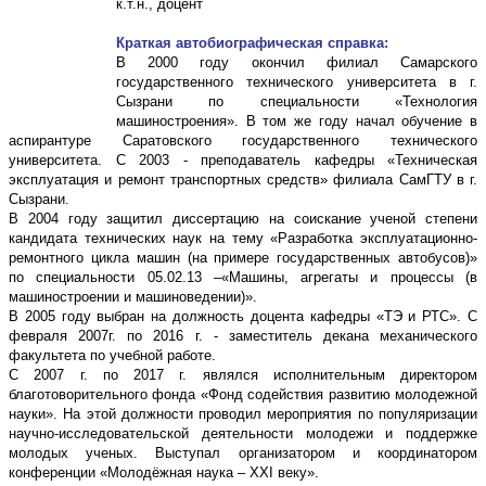
к.т.н., доцент
Краткая автобиографическая справка:
В 2000 году окончил филиал Самарского
государственного технического университета в г.
Сызрани по специальности «Технология
машиностроения». В том же году начал обучение в
аспирантуре Саратовского государственного технического
университета. С 2003 - преподаватель кафедры «Техническая
эксплуатация и ремонт транспортных средств» филиала СамГТУ в г.
Сызрани.
В 2004 году защитил диссертацию на соискание ученой степени
кандидата технических наук на тему «Разработка эксплуатационно-
ремонтного цикла машин (на примере государственных автобусов)»
по специальности 05.02.13 –«Машины, агрегаты и процессы (в
машиностроении и машиноведении)».
В 2005 году выбран на должность доцента кафедры «ТЭ и РТС». С
февраля 2007г. по 2016 г. - заместитель декана механического
факультета по учебной работе.
С 2007 г. по 2017 г. являлся исполнительным директором
благотоворительного фонда «Фонд содействия развитию молодежной
науки». На этой должности проводил мероприятия по популяризации
научно-исследовательской деятельности молодежи и поддержке
молодых ученых. Выступал организатором и координатором
конференции «Молодёжная наука – XXI веку».