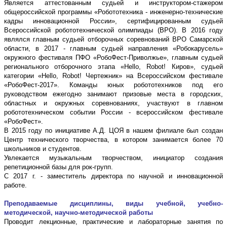
Является аттестованным судьей и инструктором-стажером
общероссийской программы «Робототехника - инженерно-технические
кадры инновационной России», сертифицированным судьей
Всероссийской робототехнической олимпиады (ВРО). В 2016 году
являлся главным судьей отборочных соревнований ВРО Самарской
области, в 2017 - главным судьей направления «Робокарусель»
окружного фестиваля ПФО «РобоФест-Приволжье», главным судьей
регионального отборочного этапа «Hello, Robot! Киров», судьей
категории «Hello, Robot! Чертежник» на Всероссийском фестивале
«РобоФест-2017». Команды юных робототехников под его
руководством ежегодно занимают призовые места в городских,
областных и окружных соревнованиях, участвуют в главном
робототехническом событии России - всероссийском фестивале
«РобоФест».
В 2015 году по инициативе А.Д. ЦОЯ в нашем филиале был создан
Центр технического творчества, в котором занимается более 70
школьников и студентов.
Увлекается музыкальным творчеством, инициатор создания
репетиционной базы для рок-групп.
С 2017 г. - заместитель директора по научной и инновационной
работе.
Преподаваемые дисциплины, виды учебной, учебно-
методической, научно-методической работы
Проводит лекционные, практические и лабораторные занятия по