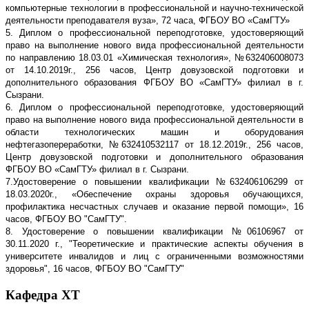
компьютерные технологии в профессиональной и научно-технической
деятельности преподавателя вуза», 72 часа, ФГБОУ ВО «СамГТУ»
5. Диплом о профессиональной переподготовке, удостоверяющий
право на выполнение нового вида профессиональной деятельности
по направлению 18.03.01 «Химическая технология», №632406008073
от 14.10.2019г., 256 часов, Центр довузовской подготовки и
дополнительного образования ФГБОУ ВО «СамГТУ» филиал в г.
Сызрани.
6. Диплом о профессиональной переподготовке, удостоверяющий
право на выполнение нового вида профессиональной деятельности в
области технологических машин и оборудования
нефтегазопереработки, №632410532117 от 18.12.2019г., 256 часов,
Центр довузовской подготовки и дополнительного образования
ФГБОУ ВО «СамГТУ» филиал в г. Сызрани.
7.Удостоверение о повышении квалификации №632406106299 от
18.03.2020г., «Обеспечение охраны здоровья обучающихся,
профилактика несчастных случаев и оказание первой помощи», 16
часов, ФГБОУ ВО "СамГТУ".
8. Удостоверение о повышении квалификации №06106967 от
30.11.2020 г., "Теоретические и практические аспекты обучения в
университете инвалидов и лиц с ограниченными возможностями
здоровья", 16 часов, ФГБОУ ВО "СамГТУ"
Кафедра ХТ