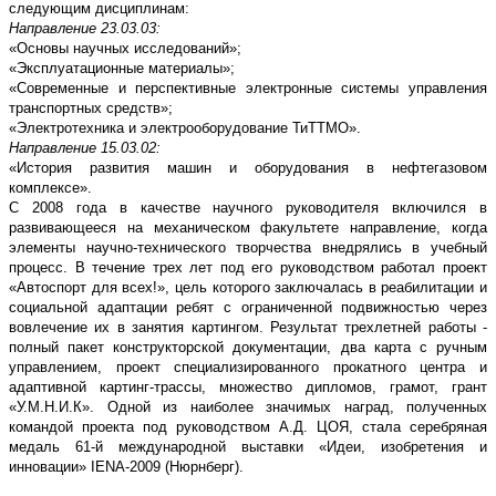
следующим дисциплинам:
Направление 23.03.03:
«Основы научных исследований»;
«Эксплуатационные материалы»;
«Современные и перспективные электронные системы управления
транспортных средств»;
«Электротехника и электрооборудование ТиТТМО».
Направление 15.03.02:
«История развития машин и оборудования в нефтегазовом
комплексе».
С 2008 года в качестве научного руководителя включился в
развивающееся на механическом факультете направление, когда
элементы научно-технического творчества внедрялись в учебный
процесс. В течение трех лет под его руководством работал проект
«Автоспорт для всех!», цель которого заключалась в реабилитации и
социальной адаптации ребят с ограниченной подвижностью через
вовлечение их в занятия картингом. Результат трехлетней работы -
полный пакет конструкторской документации, два карта с ручным
управлением, проект специализированного прокатного центра и
адаптивной картинг-трассы, множество дипломов, грамот, грант
«У.М.Н.И.К». Одной из наиболее значимых наград, полученных
командой проекта под руководством А.Д. ЦОЯ, стала серебряная
медаль 61-й международной выставки «Идеи, изобретения и
инновации» IENA-2009 (Нюрнберг).