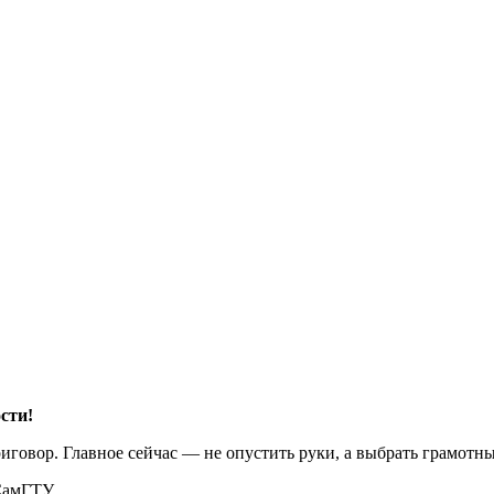
сти!
риговор. Главное сейчас — не опустить руки, а выбрать грамотн
СамГТУ.