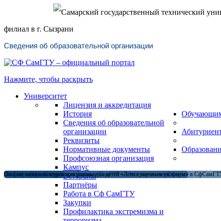
Самарский государственный технический уни
филиал в г. Сызрани
Сведения об образовательной организации
Нажмите, чтобы раскрыть
Университет
Лицензия и аккредитация
История
Обучающи
Сведения об образовательной
организации
Абитуриен
Реквизиты
Нормативные документы
Образован
Профсоюзная организация
Кампус
Магистратура в Сызранском филиале СамГТУ — теперь и в очной форме
Открыт набор на летние программы для детей «Лето с научным уклоном» в СфСамГТУ
On-Line запись на курсы
Ветераны
Партнёры
Работа в Сф СамГТУ
Закупки
Профилактика экстремизма и
терроризма