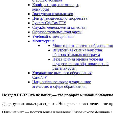
старшеклассника
Конференции, олимпиады,
конкурсы
Экскурсии школьников
Центр технического творчества
Буклет Сф СамГТУ
Служба менеджмента качества
Образовательные стандарты
Учебный отдел филиала
Мониторинг
Мониторинг системы образования
Внутренняя оценка качества
образовательных программ
Независимая оценка условия
осуществления образовательной
деятельности
Управление высшего образования
СамГТУ
Национальное аккредитационное
агентство в сфере образования
Не сдал ЕГЭ? Это не конец — это поворот к новой возможно
Да, результат может расстроить. Но провал на экзамене — не п
Один из них — поступление в колледж Сызранского филиала 