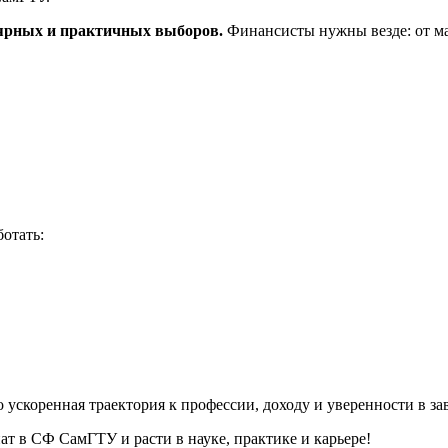
лярных и практичных выборов.
Финансисты нужны везде: от ма
отать:
то ускоренная траектория к профессии, доходу и уверенности в з
т в СФ СамГТУ и расти в науке, практике и карьере!