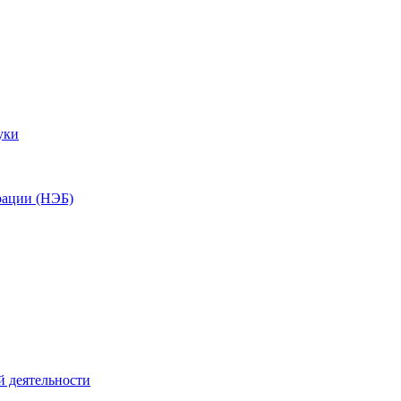
уки
рации (НЭБ)
й деятельности