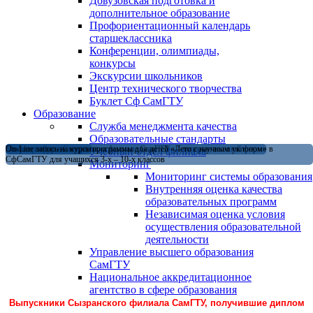
Довузовская подготовка и
дополнительное образование
Профориентационный календарь
старшеклассника
Конференции, олимпиады,
конкурсы
Экскурсии школьников
Центр технического творчества
Буклет Сф СамГТУ
Образование
Служба менеджмента качества
Образовательные стандарты
Магистратура в Сызранском филиале СамГТУ — теперь и в очной форме
Открыт набор на летние программы для детей «Лето с научным уклоном» в
On-Line запись на курсы
Учебный отдел филиала
СфСамГТУ для учащихся 3-х – 10-х классов
Мониторинг
Мониторинг системы образования
Внутренняя оценка качества
образовательных программ
Независимая оценка условия
осуществления образовательной
деятельности
Управление высшего образования
СамГТУ
Национальное аккредитационное
агентство в сфере образования
Выпускники Сызранского филиала СамГТУ, получившие диплом