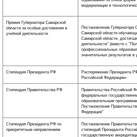
модернизации и технологичес
Премия Губернатора Самарской
Постановление Губернатора С
области за особые достижения в
Самарской области обучающи
учебной деятельности
Самарской области, достигши
деятельности" (вместе с "П
профессиональных образоват
значительных результатов в 
Стипендия Президента РФ
Распоряжение Президента РФ 
Российской Федерации»
Стипендия Правительства РФ
Правительства Российской Ф
федеральных государственны
образовательным программам
Постановление Правительства
Федерации"
Стипендия Президента РФ по
Постановление Правительства
приоритетным направлениям
стипендий Президента Росс
государственную аккредитац