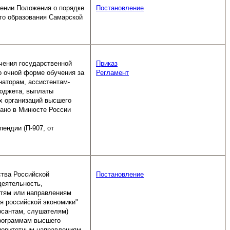
дении Положения о порядке
Постановление
го образования Самарской
ачения государственной
Приказ
о очной форме обучения за
Регламент
наторам, ассистентам-
бюджета, выплаты
х организаций высшего
вано в Минюсте России
ендии (П-907, от
ства Российской
Постановление
деятельность,
стям или направлениям
я российской экономики"
рсантам, слушателям)
рограммам высшего
риоритетным направлениям