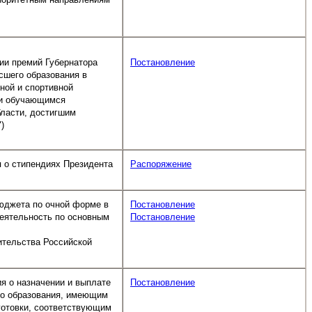
нии премий Губернатора
Постановление
сшего образования в
ной и спортивной
ти обучающимся
бласти, достигшим
)
я о стипендиях Президента
Распоряжение
юджета по очной форме в
Постановление
еятельность по основным
Постановление
ительства Российской
ия о назначении и выплате
Постановление
го образования, имеющим
готовки, соответствующим