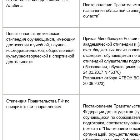
Постановление Правительства
Алабина
назначения областной стипе
области"
Повышенная академическая
Приказ Минобрнауки России о
стипендия обучающимся, имеющим
академической стипендии и (
достижения в учебной, научно-
счет бюджетных ассигновани
исследовательской, общественной,
стажерам, обучающимся по о
культурно-творческой и спортивной
стипендий слушателям подго
деятельности
образования, обучающимся з
24.01.2017 N 45376)
Регламент отбора ФГБОУ ВО 
30.06.2023)
Стипендия Правительства РФ по
Постановление Правительства
приоритетным направлениям
Федерации для студентов (к
обучающихся по образовател
подготовки, соответствующи
(вместе с "Положением о на
организаций, осуществляющи
образования по очной форме