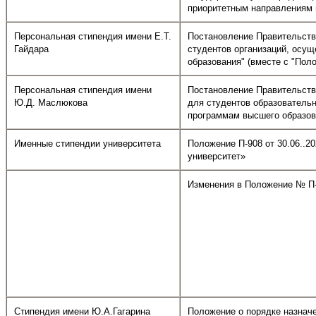
приоритетным направлениям м
Персональная стипендия имени Е.Т.
Постановление Правительства
Гайдара
студентов организаций, осу
образования" (вместе с "Пол
Персональная стипендия имени
Постановление Правительства
Ю.Д. Маслюкова
для студентов образователь
программам высшего образов
Именные стипендии университета
Положение П-908 от 30.06..
университет»
Изменения в Положение № П-9
Стипендия имени Ю.А.Гагарина
Положение о порядке назначе