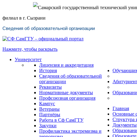
Самарский государственный технический уни
филиал в г. Сызрани
Сведения об образовательной организации
Нажмите, чтобы раскрыть
Университет
Лицензия и аккредитация
История
Обучающи
Сведения об образовательной
организации
Абитуриен
Реквизиты
Нормативные документы
Образован
Профсоюзная организация
Кампус
Главная
Ветераны
Основные 
Партнёры
Структура 
Работа в Сф СамГТУ
Документы
Закупки
Образован
Профилактика экстремизма и
Образовате
терроризма