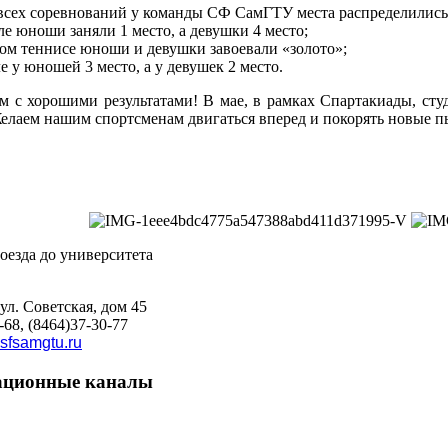
всех соревнований у команды СФ СамГТУ места распределилис
ле юноши заняли 1 место, а девушки 4 место;
ном теннисе юноши и девушки завоевали «золото»;
е у юношей 3 место, а у девушек 2 место.
м с хорошими результатами! В мае, в рамках Спартакиады, сту
Желаем нашим спортсменам двигаться вперед и покорять новые п
 ул. Советская, дом 45
-68, (8464)37-30-77
sfsamgtu.ru
ционные каналы