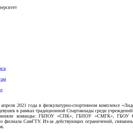
верситет
мся
там
ие
 апреля 2021 года в физкультурно-спортивном комплексе «Лид
евушек в рамках традиционной Спартакиады среди учреждений 
риняли команды: ГБПОУ «СПК», ГБПОУ «СМГК», ГБОУ СП
о филиала СамГТУ. Из-за действующих ограничений, связанны
в.