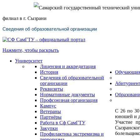
Самарский государственный технический уни
филиал в г. Сызрани
Сведения об образовательной организации
Нажмите, чтобы раскрыть
Университет
Лицензия и аккредитация
История
Обучающи
Сведения об образовательной
организации
Абитуриен
Реквизиты
Нормативные документы
Образован
Профсоюзная организация
Кампус
С 26 по 30
Ветераны
юношей и д
Партнёры
Участие п
Работа в Сф СамГТУ
Сызранског
Закупки
болельщико
Профилактика экстремизма и
терроризма