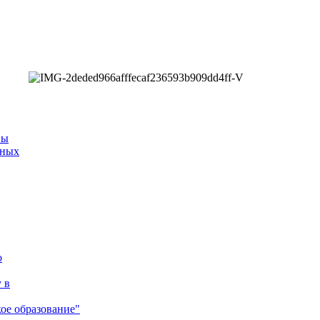
ны
нных
о
 в
ое образование"