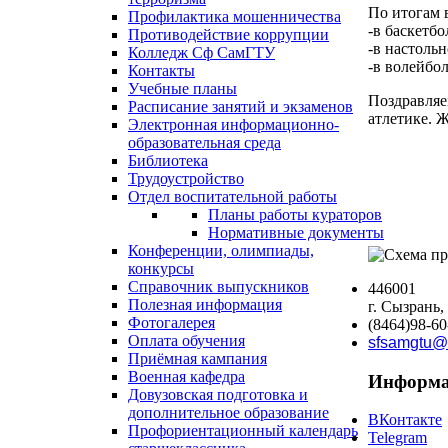
По итогам 
Профилактика мошенничества
-в баскетбо
Противодействие коррупции
-в настоль
Колледж Сф СамГТУ
-в волейбол
Контакты
Учебные планы
Поздравляе
Расписание занятий и экзаменов
атлетике. 
Электронная информационно-
образовательная среда
Библиотека
Трудоустройство
Отдел воспитательной работы
Планы работы кураторов
Нормативные документы
Конференции, олимпиады,
конкурсы
Справочник выпускников
446001
Полезная информация
г. Сызрань,
Фотогалерея
(8464)98-60
Оплата обучения
sfsamgtu@
Приёмная кампания
Военная кафедра
Информа
Довузовская подготовка и
дополнительное образование
ВКонтакте
Профориентационный календарь
Telegram