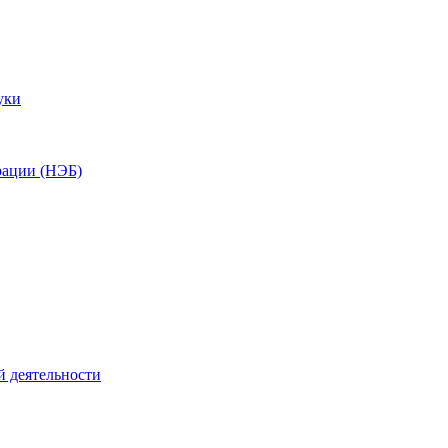
уки
рации (НЭБ)
й деятельности