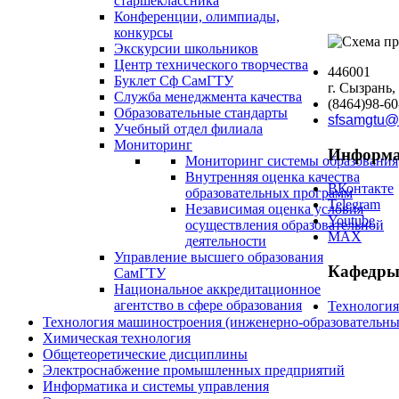
старшеклассника
Конференции, олимпиады,
конкурсы
Экскурсии школьников
Центр технического творчества
446001
Буклет Сф СамГТУ
г. Сызрань,
Служба менеджмента качества
(8464)98-60
Образовательные стандарты
sfsamgtu@
Учебный отдел филиала
Мониторинг
Информа
Мониторинг системы образования
Внутренняя оценка качества
ВКонтакте
образовательных программ
Telegram
Независимая оценка условия
Youtube
осуществления образовательной
MAX
деятельности
Управление высшего образования
Кафедры
СамГТУ
Национальное аккредитационное
агентство в сфере образования
Технологи
Технология машиностроения (инженерно-образовател
Химическая технология
Общетеоретические дисциплины
Электроснабжение промышленных предприятий
Информатика и системы управления