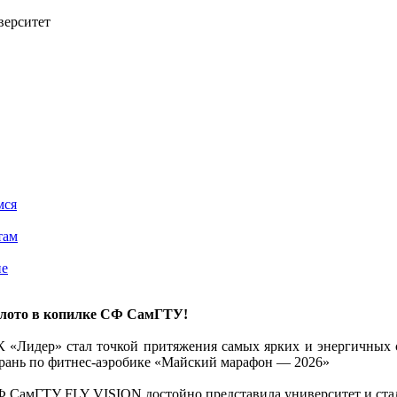
верситет
мся
там
ие
олото в копилке СФ СамГТУ!
 «Лидер» стал точкой притяжения самых ярких и энергичных 
рань по фитнес-аэробике «Майский марафон — 2026»
 СамГТУ FLY VISION достойно представила университет и стал