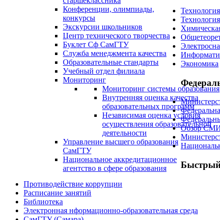
старшеклассника
Конференции, олимпиады,
Технологи
конкурсы
Технологи
Экскурсии школьников
Химическая
Центр технического творчества
Общетеоре
Буклет Сф СамГТУ
Электросн
Служба менеджмента качества
Информатик
Образовательные стандарты
Экономика
Учебный отдел филиала
Мониторинг
Федерал
Мониторинг системы образования
Внутренняя оценка качества
Министерст
образовательных программ
Федеральна
Независимая оценка условия
Федеральны
осуществления образовательной
Обзор СМ
деятельности
Министерст
Управление высшего образования
Национальн
СамГТУ
Национальное аккредитационное
Быстрый
агентство в сфере образования
Противодействие коррупции
Расписание занятий
Библиотека
Электронная нформационно-образовательная среда
СамГТУ (Самара)