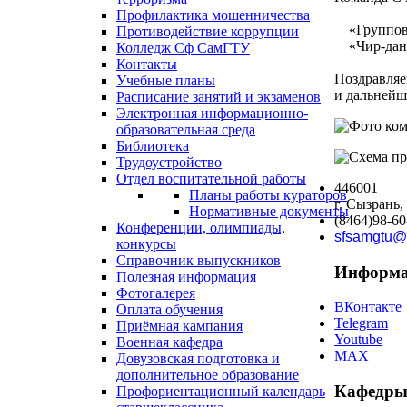
Профилактика мошенничества
«Групповой
Противодействие коррупции
«Чир-данс
Колледж Сф СамГТУ
Контакты
Поздравляе
Учебные планы
и дальнейш
Расписание занятий и экзаменов
Электронная информационно-
образовательная среда
Библиотека
Трудоустройство
Отдел воспитательной работы
446001
Планы работы кураторов
г. Сызрань,
Нормативные документы
(8464)98-60
Конференции, олимпиады,
sfsamgtu@
конкурсы
Справочник выпускников
Информа
Полезная информация
Фотогалерея
ВКонтакте
Оплата обучения
Telegram
Приёмная кампания
Youtube
Военная кафедра
MAX
Довузовская подготовка и
дополнительное образование
Кафедры
Профориентационный календарь