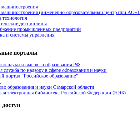
я машиностроения
я машиностроения (инженерно-образовательный центр при А
 технология
тические дисциплины
абжение промышленных предприятий
а и системы управления
ьные порталы
во науки и высшего образования РФ
я служба по надзору в сфере образования и науки
й портал "Российское образование"
И
во образования и науки Самарской области
ая электронная библиотека Российской Федерации (НЭБ)
 доступ