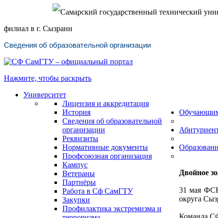
Самарский государственный технический уни
филиал в г. Сызрани
Сведения об образовательной организации
Нажмите, чтобы раскрыть
Университет
Лицензия и аккредитация
История
Обучающи
Сведения об образовательной
организации
Абитуриен
Реквизиты
Нормативные документы
Образован
Профсоюзная организация
Кампус
Двойное з
Ветераны
Партнёры
31 мая ФСК
Работа в Сф СамГТУ
округа Сыз
Закупки
Профилактика экстремизма и
Команда СФ
терроризма