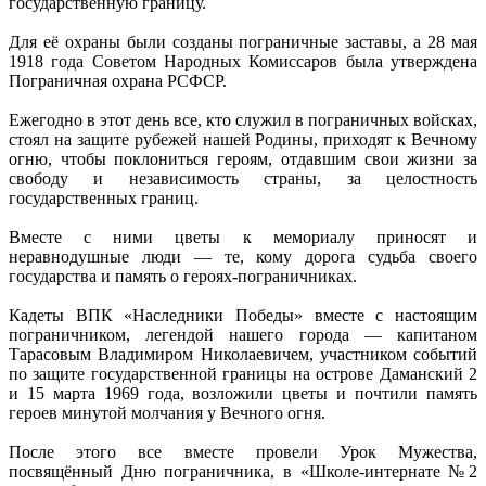
государственную границу.
Для её охраны были созданы пограничные заставы, а 28 мая
1918 года Советом Народных Комиссаров была утверждена
Пограничная охрана РСФСР.
Ежегодно в этот день все, кто служил в пограничных войсках,
стоял на защите рубежей нашей Родины, приходят к Вечному
огню, чтобы поклониться героям, отдавшим свои жизни за
свободу и независимость страны, за целостность
государственных границ.
Вместе с ними цветы к мемориалу приносят и
неравнодушные люди — те, кому дорога судьба своего
государства и память о героях-пограничниках.
Кадеты ВПК «Наследники Победы» вместе с настоящим
пограничником, легендой нашего города — капитаном
Тарасовым Владимиром Николаевичем, участником событий
по защите государственной границы на острове Даманский 2
и 15 марта 1969 года, возложили цветы и почтили память
героев минутой молчания у Вечного огня.
После этого все вместе провели Урок Мужества,
посвящённый Дню пограничника, в «Школе-интернате №2