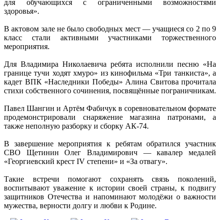
для обучающихся с ограниченными возможностями
здоровья».
В актовом зале не было свободных мест — учащиеся со 2 по 9
класс стали активными участниками торжественного
мероприятия.
Для Владимира Николаевича ребята исполнили песню «На
границе тучи ходят хмуро» из кинофильма «Три танкиста», а
кадет ВПК «Наследники Победы» Алина Свитова прочитала
стихи собственного сочинения, посвящённые пограничникам.
Павел Шангин и Артём Фабичук в соревновательном формате
продемонстрировали снаряжение магазина патронами, а
также неполную разборку и сборку АК-74.
В завершение мероприятия к ребятам обратился участник
СВО Щетинин Олег Владимирович — кавалер медалей
«Георгиевский крест IV степени» и «За отвагу».
Такие встречи помогают сохранять связь поколений,
воспитывают уважение к истории своей страны, к подвигу
защитников Отечества и напоминают молодёжи о важности
мужества, верности долгу и любви к Родине.