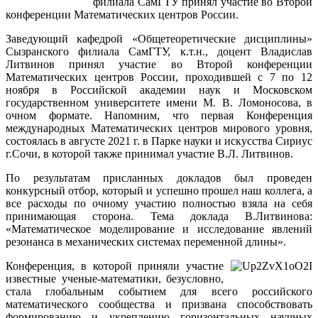
филиала СамГТУ принял участие во Второй
конференции Математических центров России.
Заведующий кафедрой «Общетеоретические дисциплины»
Сызранского филиала СамГТУ, к.т.н., доцент Владислав
Литвинов принял участие во Второй конференции
Математических центров России, проходившей с 7 по 12
ноября в Российской академии наук и Московском
государственном университете имени М. В. Ломоносова, в
очном формате. Напомним, что первая Конференция
международных Математических центров мирового уровня,
состоялась в августе 2021 г. в Парке науки и искусства Сириус
г.Сочи, в которой также принимал участие В.Л. Литвинов.
По результатам присланных докладов был проведен
конкурсный отбор, который и успешно прошел наш коллега, а
все расходы по очному участию полностью взяла на себя
принимающая сторона. Тема доклада В.Литвинова:
«Математическое моделирование и исследование явлений
резонанса в механических системах переменной длины».
Конференция, в которой приняли участие
известные ученые-математики, безусловно,
стала глобальным событием для всего российского
математического сообщества и призвана способствовать
формированию и укреплению горизонтальных научных