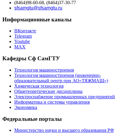
(8464)98-60-68, (8464)37-30-77
sfsamgtu@sfsamgtu.ru
Информационные каналы
ВКонтакте
Telegram
Youtube
MAX
Кафедры Сф СамГТУ
Технология машиностроения
Технология машиностроения (инженерно-
образовательный центр при АО«ТЯЖМАШ»)
Химическая технология
Общетеоретические дисциплины
Электроснабжение промышленных предприятий
Информатика и системы управления
Экономика
Федеральные порталы
Министерство науки и высшего образования РФ