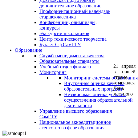
Довузовская подготовка и
дополнительное образование
Профориентационный календарь
старшеклассника
Конференции, олимпиады,
конкурсы
Экскурсии школьников
Центр технического творчества
Буклет Сф СамГТУ
Образование
Служба менеджмента качества
Образовательные стандарты
21 апреля
Учебный отдел филиала
в нашей
Мониторинг
стране
Мониторинг системы образования
отмечался
Внутренняя оценка качества
День
образовательных программ
местного
Независимая оценка условия
осуществления образовательной
деятельности
Управление высшего образования
СамГТУ
Национальное аккредитационное
агентство в сфере образования