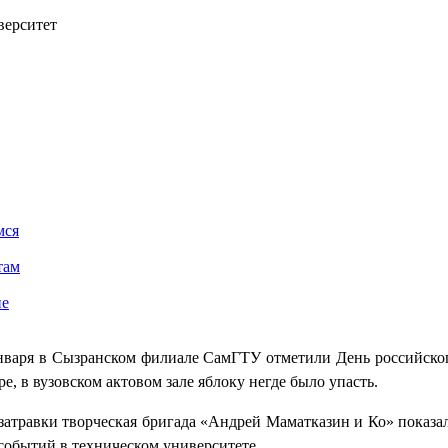
верситет
мся
там
ие
нваря в Сызранском филиале СамГТУ отметили День российского
е, в вузовском актовом зале яблоку негде было упасть.
затравки творческая бригада «Андрей Маматказин и Ко» показ
событий в техническом университете.