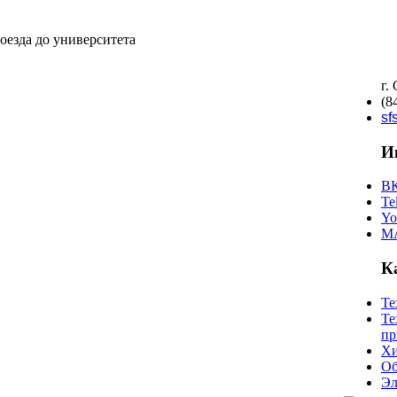
г.
(8
sf
И
ВК
Te
Yo
M
К
Те
Те
п
Хи
Об
Эл