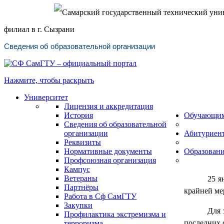
Самарский государственный технический уни
филиал в г. Сызрани
Сведения об образовательной организации
Нажмите, чтобы раскрыть
Университет
Лицензия и аккредитация
История
Обучающи
Сведения об образовательной
организации
Абитуриен
Реквизиты
Нормативные документы
Образован
Профсоюзная организация
Кампус
Ветераны
25 я
Партнёры
крайней мер
Работа в Сф СамГТУ
Закупки
Для 
Профилактика экстремизма и
последних 
терроризма