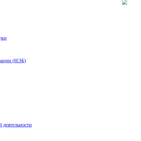
уки
рации (НЭБ)
й деятельности