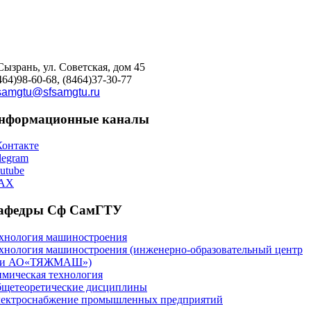
 Сызрань, ул. Советская, дом 45
464)98-60-68, (8464)37-30-77
samgtu@sfsamgtu.ru
нформационные каналы
онтакте
legram
utube
AX
афедры Сф СамГТУ
хнология машиностроения
хнология машиностроения (инженерно-образовательный центр
ри АО«ТЯЖМАШ»)
мическая технология
щетеоретические дисциплины
ектроснабжение промышленных предприятий