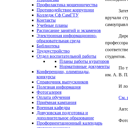
Профилактика мошенничества
Противодействие коррупции
Зате
Колледж Сф СамГТУ
вручали ст
Контакты
самоуправл
Учебные планы
Расписание занятий и экзаменов
Электронная информационно-
Дир
образовательная среда
профессор
Библиотека
соответств
Трудоустройство
Отдел воспитательной работы
студентов.
Планы работы кураторов
Нормативные документы
По т
Конференции, олимпиады,
им. А. В. П
конкурсы
Справочник выпускников
И ло
Полезная информация
Фотогалерея
Оплата обучения
См. 
Приёмная кампания
Военная кафедра
Авт
Довузовская подготовка и
дополнительное образование
Фото
Профориентационный календарь