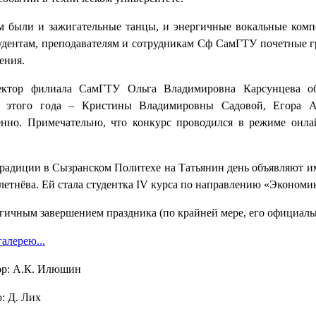
м были и зажигательные танцы, и энергичные вокальные комп
удентам, преподавателям и сотрудникам Сф СамГТУ почетные г
ения.
ектор филиала СамГТУ Ольга Владимировна Карсунцева об
а этого года – Кристины Владимировны Садовой, Егора А
енно. Примечательно, что конкурс проводился в режиме онла
радиции в Сызранском Политехе на Татьянин день объявляют им
летнёва. Ей стала студентка
IV
курса по направлению «Экономика
гичным завершением праздника (по крайней мере, его официальн
галерею...
ор: А.К. Илюшин
: Д. Лих