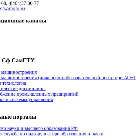
-68, (8464)37-30-77
sfsamgtu.ru
ционные каналы
 Сф СамГТУ
я машиностроения
я машиностроения (инженерно-образовательный центр при А
 технология
тические дисциплины
абжение промышленных предприятий
а и системы управления
ьные порталы
во науки и высшего образования РФ
я служба по надзору в сфере образования и науки