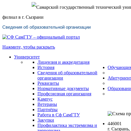
Самарский государственный технический уни
филиал в г. Сызрани
Сведения об образовательной организации
Нажмите, чтобы раскрыть
Университет
Лицензия и аккредитация
История
Обучающи
Сведения об образовательной
организации
Абитуриен
Реквизиты
Нормативные документы
Образован
Профсоюзная организация
Кампус
Ветераны
Партнёры
Работа в Сф СамГТУ
Закупки
446001
Профилактика экстремизма и
г. Сызрань,
терроризма