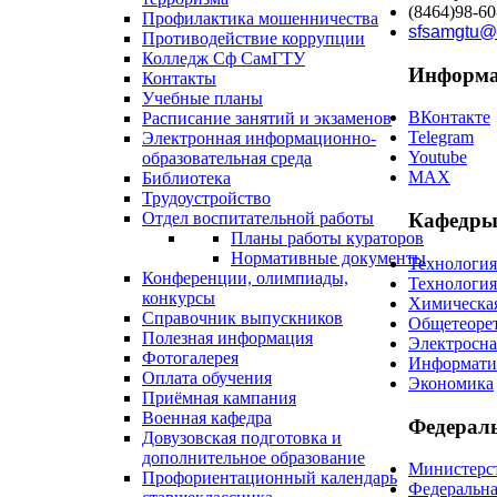
(8464)98-60
Профилактика мошенничества
sfsamgtu@
Противодействие коррупции
Колледж Сф СамГТУ
Информа
Контакты
Учебные планы
ВКонтакте
Расписание занятий и экзаменов
Telegram
Электронная информационно-
Youtube
образовательная среда
MAX
Библиотека
Трудоустройство
Отдел воспитательной работы
Кафедры
Планы работы кураторов
Нормативные документы
Технологи
Конференции, олимпиады,
Технологи
конкурсы
Химическая
Справочник выпускников
Общетеоре
Полезная информация
Электросн
Фотогалерея
Информатик
Оплата обучения
Экономика
Приёмная кампания
Военная кафедра
Федерал
Довузовская подготовка и
дополнительное образование
Министерст
Профориентационный календарь
Федеральна