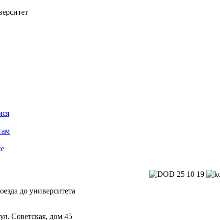
верситет
мся
там
ие
 ул. Советская, дом 45