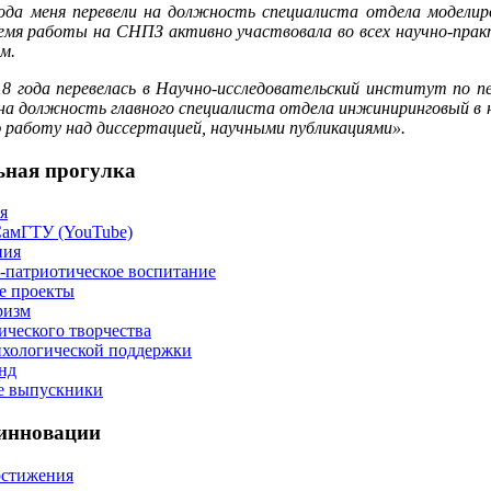
года меня перевели на должность специалиста отдела моделир
ремя работы на СНПЗ активно участвовала во всех научно-прак
м.
18 года перевелась в Научно-исследовательский институт по п
на должность главного специалиста отдела инжиниринговый в 
работу над диссертацией, научными публикациями».
ьная прогулка
я
СамГТУ (YouTube)
ния
-патриотическое воспитание
е проекты
ризм
ического творчества
хологической поддержки
нд
е выпускники
 инновации
остижения