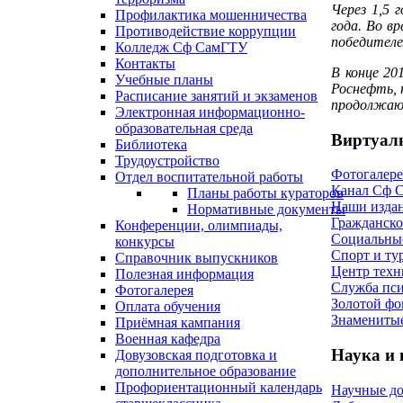
Через 1,5 
Профилактика мошенничества
года. Во в
Противодействие коррупции
победителе
Колледж Сф СамГТУ
Контакты
В конце 20
Учебные планы
Роснефть, 
Расписание занятий и экзаменов
продолжаю 
Электронная информационно-
образовательная среда
Виртуал
Библиотека
Трудоустройство
Фотогалере
Отдел воспитательной работы
Канал Сф 
Планы работы кураторов
Наши изда
Нормативные документы
Гражданско
Конференции, олимпиады,
Социальны
конкурсы
Спорт и ту
Справочник выпускников
Центр техн
Полезная информация
Служба пси
Фотогалерея
Золотой фо
Оплата обучения
Знамениты
Приёмная кампания
Военная кафедра
Наука и
Довузовская подготовка и
дополнительное образование
Профориентационный календарь
Научные д