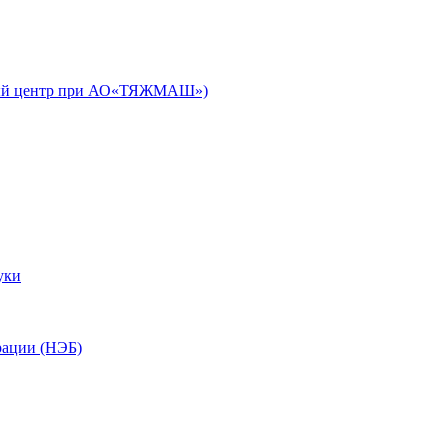
ьный центр при АО«ТЯЖМАШ»)
уки
рации (НЭБ)