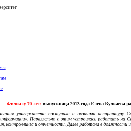
верситет
мся
там
ие
Филиалу 70 лет:
выпускница 2013 года Елена Булкаева рас
ончания университета поступила и окончила аспирантуру С
 информации». Параллельно с этим устроилась работать на 
ия, контроллинга и отчетности. Далее работала в должности 