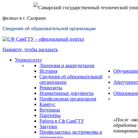
Самарский государственный технический уни
филиал в г. Сызрани
Сведения об образовательной организации
Нажмите, чтобы раскрыть
Университет
Лицензия и аккредитация
История
Обучающи
Сведения об образовательной
организации
Абитуриен
Реквизиты
Нормативные документы
Образован
Профсоюзная организация
Кампус
Ветераны
Партнёры
«После ок
Работа в Сф СамГТУ
обработка
Закупки
планирован
Профилактика экстремизма и
терроризма