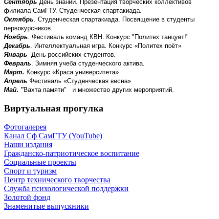
Сентябрь
День знаний. Презентация творческих коллективов
филиала СамГТУ. Студенческая спартакиада.
Октябрь
.
Студенческая спартакиада.
Посвящение в студенты
первокурсников.
Ноябрь
. Фестиваль команд КВН. Конкурс "Политех танцует!"
Декабрь
. Интеллектуальная игра. Конкурс «Политех поёт»
Январь
День российских студентов.
Февраль
. Зимняя учеба студенческого актива.
Март.
Конкурс «Краса университета»
Апрель
Фестиваль «Студенческая весна»
Май. "
Вахта памяти" и множество других мероприятий.
Виртуальная прогулка
Фотогалерея
Канал Сф СамГТУ (YouTube)
Наши издания
Гражданско-патриотическое воспитание
Социальные проекты
Спорт и туризм
Центр технического творчества
Служба психологической поддержки
Золотой фонд
Знаменитые выпускники