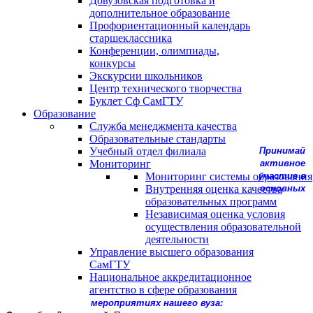
Довузовская подготовка и
дополнительное образование
Профориентационный календарь
старшеклассника
Конференции, олимпиады,
конкурсы
Экскурсии школьников
Центр технического творчества
Буклет Сф СамГТУ
Образование
Служба менеджмента качества
Образовательные стандарты
Учебный отдел филиала
Принимай
Мониторинг
активное
Мониторинг системы образования
участие в
Внутренняя оценка качества
основных
образовательных программ
Независимая оценка условия
осуществления образовательной
деятельности
Управление высшего образования
СамГТУ
Национальное аккредитационное
агентство в сфере образования
мероприятиях нашего вуза: