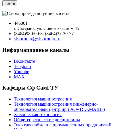
Найти
446001
г. Сызрань, ул. Советская, дом 45
(8464)98-60-68, (8464)37-30-77
sfsamgtu@sfsamgtu.ru
Информационные каналы
ВКонтакте
Telegram
Youtube
MAX
Кафедры Сф СамГТУ
Технология машиностроения
Технология машиностроения (инженерно-
образовательный центр при АО«ТЯЖМАШ»)
Химическая технология
Общетеоретические дисциплины
Электроснабжение промышленных предприятий