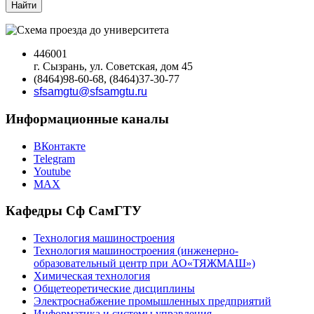
Найти
446001
г. Сызрань, ул. Советская, дом 45
(8464)98-60-68, (8464)37-30-77
sfsamgtu@sfsamgtu.ru
Информационные каналы
ВКонтакте
Telegram
Youtube
MAX
Кафедры Сф СамГТУ
Технология машиностроения
Технология машиностроения (инженерно-
образовательный центр при АО«ТЯЖМАШ»)
Химическая технология
Общетеоретические дисциплины
Электроснабжение промышленных предприятий
Информатика и системы управления