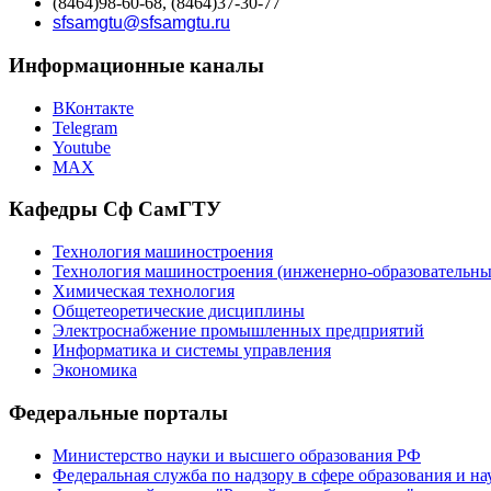
(8464)98-60-68, (8464)37-30-77
sfsamgtu@sfsamgtu.ru
Информационные каналы
ВКонтакте
Telegram
Youtube
MAX
Кафедры Сф СамГТУ
Технология машиностроения
Технология машиностроения (инженерно-образовател
Химическая технология
Общетеоретические дисциплины
Электроснабжение промышленных предприятий
Информатика и системы управления
Экономика
Федеральные порталы
Министерство науки и высшего образования РФ
Федеральная служба по надзору в сфере образования и на