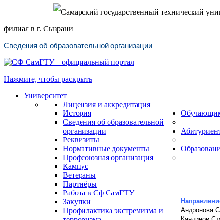
Самарский государственный технический уни
филиал в г. Сызрани
Сведения об образовательной организации
Нажмите, чтобы раскрыть
Университет
Лицензия и аккредитация
История
Обучающи
Сведения об образовательной
организации
Абитуриен
Реквизиты
Нормативные документы
Образован
Профсоюзная организация
Кампус
Ветераны
Партнёры
Работа в Сф СамГТУ
Закупки
Направлени
Профилактика экстремизма и
Андронова С
терроризма
Кандинов Ст