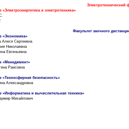
Электротехнический ф
 «Электроэнергетика и электротехника»
С.
.
Факультет заочного дистанци
е «Экономика»
 Алеся Сергеевна
ия Николаевна
на Евгеньевна
е «Менеджмент»
гина Раисовна
е «Техносферная безопасность»
ина Александровна
е «Информатика и вычислительная техника»
димир Михайлович