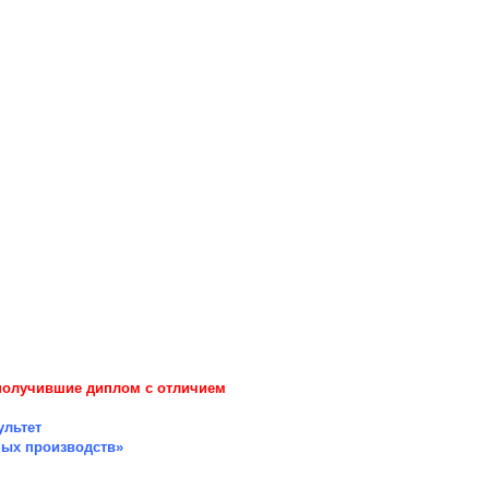
получившие диплом с отличием
ультет
ных производств»