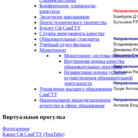
старшеклассника
Конференции, олимпиады,
конкурсы
Направление
Экскурсии школьников
Бамбуров Д.
Центр технического творчества
Бульхина Р.Р
Буклет Сф СамГТУ
Служба менеджмента качества
Образовательные стандарты
Направлени
Учебный отдел филиала
Владимирова
Мониторинг
Дикамова Юл
Мониторинг системы образования
Швырина Еле
Внутренняя оценка качества
образовательных программ
Направлени
Независимая оценка условия
Бульхина Ре
осуществления образовательной
деятельности
Направлени
Управление высшего образования
Луцак Антон
СамГТУ
Национальное аккредитационное
Направлени
агентство в сфере образования
Антипов Вла
Виртуальная прогулка
Фотогалерея
Канал Сф СамГТУ (YouTube)