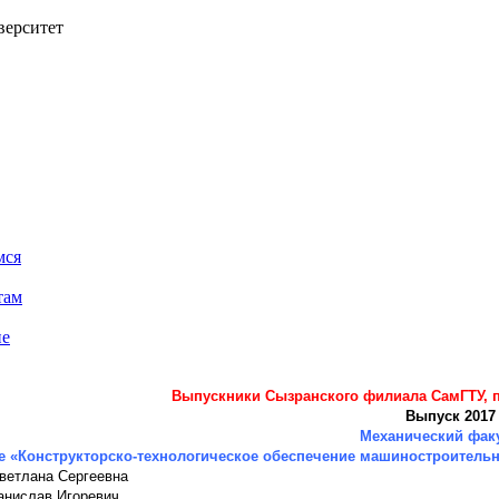
верситет
мся
там
ие
Выпускники Сызранского филиала СамГТУ, 
Выпуск 2017
Механический фак
е «Конструкторско-технологическое обеспечение машиностроитель
ветлана Сергеевна
анислав Игоревич