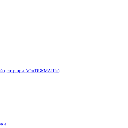
ьный центр при АО«ТЯЖМАШ»)
уки