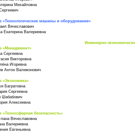
атерина Михайловна
Сергеевич
е «Технологические машины и оборудование»
аил Вячеславович
а Екатерина Валериевна
Инженерно-экономически
е «Менеджмент»
а Сергеевна
тасия Викторовна
лёна Игоревна
в Антон Валижонович
е «Экономика»
уи Багратовна
рия Сергеевна
н Шабабович
ория Алексеевна
е «Техносферная безопасность»
тлана Вячеславовна
на Валериевна
ения Евгеньевна