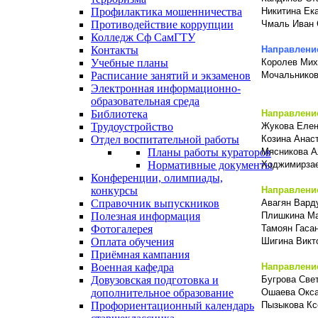
Профилактика мошенничества
Никитина Ек
Противодействие коррупции
Чмаль Иван 
Колледж Сф СамГТУ
Контакты
Направлени
Учебные планы
Королев Мих
Расписание занятий и экзаменов
Мочальников
Электронная информационно-
образовательная среда
Библиотека
Направлени
Трудоустройство
Жукова Елен
Отдел воспитательной работы
Козина Анас
Планы работы кураторов
Мясникова А
Нормативные документы
Ходжимирзае
Конференции, олимпиады,
конкурсы
Направлени
Справочник выпускников
Авагян Вард
Полезная информация
Плишкина Ма
Фотогалерея
Тамоян Гаса
Оплата обучения
Шигина Викт
Приёмная кампания
Военная кафедра
Направлени
Довузовская подготовка и
Бугрова Све
дополнительное образование
Ошаева Окса
Профориентационный календарь
Пызыкова Кс