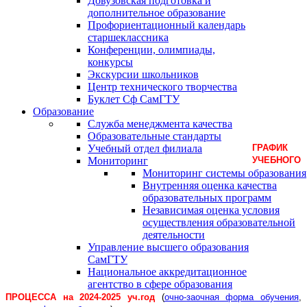
Довузовская подготовка и
дополнительное образование
Профориентационный календарь
старшеклассника
Конференции, олимпиады,
конкурсы
Экскурсии школьников
Центр технического творчества
Буклет Сф СамГТУ
Образование
Служба менеджмента качества
Образовательные стандарты
Учебный отдел филиала
ГРАФИК
Мониторинг
УЧЕБНОГО
Мониторинг системы образования
Внутренняя оценка качества
образовательных программ
Независимая оценка условия
осуществления образовательной
деятельности
Управление высшего образования
СамГТУ
Национальное аккредитационное
агентство в сфере образования
ПРОЦЕССА на 2024-2025
уч.год
(
очно-заочная форма обучения
,