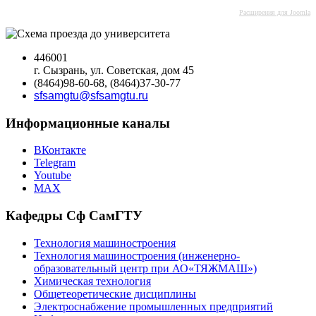
Расширения для Joomla
446001
г. Сызрань, ул. Советская, дом 45
(8464)98-60-68, (8464)37-30-77
sfsamgtu@sfsamgtu.ru
Информационные каналы
ВКонтакте
Telegram
Youtube
MAX
Кафедры Сф СамГТУ
Технология машиностроения
Технология машиностроения (инженерно-
образовательный центр при АО«ТЯЖМАШ»)
Химическая технология
Общетеоретические дисциплины
Электроснабжение промышленных предприятий