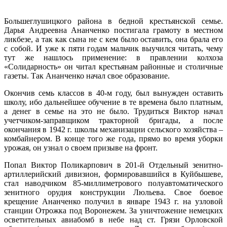
Большеглушицкого района в бедной крестьянской семье.
Дарья Андреевна Ананченко постигала грамоту в местном
ликбезе, а так как сына не с кем было оставить, она брала его
с собой. И уже к пяти годам мальчик выучился читать, чему
тут же нашлось применение: в правлении колхоза
«Солидарность» он читал крестьянам районные и столичные
газеты. Так Ананченко начал свое образование.
Окончив семь классов в 40-м году, был вынужден оставить
школу, ибо дальнейшее обучение в те времена было платным,
а денег в семье на это не было. Трудиться Виктор начал
учетчиком-заправщиком тракторной бригады, а после
окончания в 1942 г. школы механизации сельского хозяйства –
комбайнером. В конце того же года, прямо во время уборки
урожая, он узнал о своем призыве на фронт.
Попал Виктор Поликарпович в 201-й Отдельный зенитно-
артиллерийский дивизион, формировавшийся в Куйбышеве,
стал наводчиком 85-миллиметрового полуавтоматического
зенитного орудия конструкции Люльева. Свое боевое
крещение Ананченко получил в январе 1943 г. на узловой
станции Отрожка под Воронежем. За уничтожение немецких
осветительных авиабомб в небе над ст. Грязи Орловской