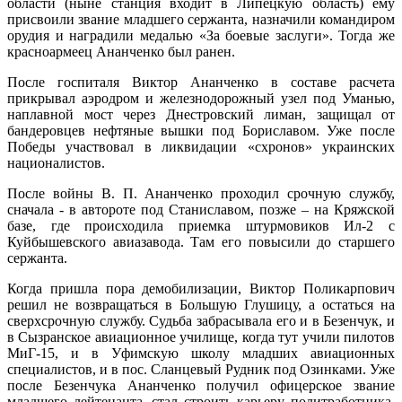
области (ныне станция входит в Липецкую область) ему
присвоили звание младшего сержанта, назначили командиром
орудия и наградили медалью «За боевые заслуги». Тогда же
красноармеец Ананченко был ранен.
После госпиталя Виктор Ананченко в составе расчета
прикрывал аэродром и железнодорожный узел под Уманью,
наплавной мост через Днестровский лиман, защищал от
бандеровцев нефтяные вышки под Бориславом. Уже после
Победы участвовал в ликвидации «схронов» украинских
националистов.
После войны В. П. Ананченко проходил срочную службу,
сначала ‑ в автороте под Станиславом, позже – на Кряжской
базе, где происходила приемка штурмовиков Ил-2 с
Куйбышевского авиазавода. Там его повысили до старшего
сержанта.
Когда пришла пора демобилизации, Виктор Поликарпович
решил не возвращаться в Большую Глушицу, а остаться на
сверхсрочную службу. Судьба забрасывала его и в Безенчук, и
в Сызранское авиационное училище, когда тут учили пилотов
МиГ-15, и в Уфимскую школу младших авиационных
специалистов, и в пос. Сланцевый Рудник под Озинками. Уже
после Безенчука Ананченко получил офицерское звание
младшего лейтенанта, стал строить карьеру политработника,