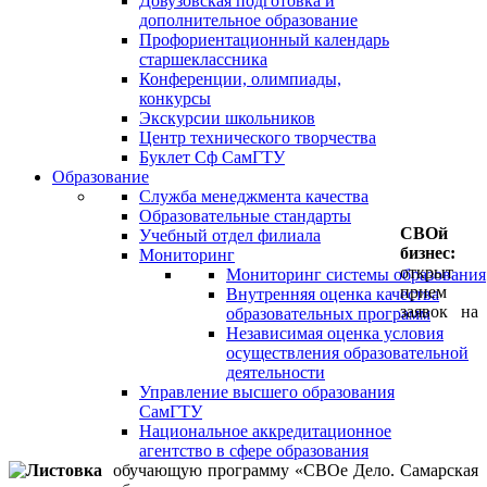
Довузовская подготовка и
дополнительное образование
Профориентационный календарь
старшеклассника
Конференции, олимпиады,
конкурсы
Экскурсии школьников
Центр технического творчества
Буклет Сф СамГТУ
Образование
Служба менеджмента качества
Образовательные стандарты
СВОй
Учебный отдел филиала
бизнес:
Мониторинг
открыт
Мониторинг системы образования
прием
Внутренняя оценка качества
заявок на
образовательных программ
Независимая оценка условия
осуществления образовательной
деятельности
Управление высшего образования
СамГТУ
Национальное аккредитационное
агентство в сфере образования
обучающую программу «СВОе Дело. Самарская