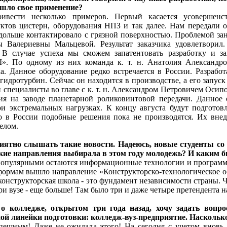
ашло свое применение?
ивести несколько примеров. Первый касается усовершенс
ктов цистерн, оборудования НПЗ и так далее. Нам передали об
дольше контактировало с грязной поверхностью. Проблемой за
ы Валериевны Мальцевой. Результат заказчика удовлетворил
. В случае успеха мы сможем запатентовать разработку и з
 По одному из них команда к. т. н. Анатолия Александров
. Данное оборудование редко встречается в России. Разрабо
гидротурбин. Сейчас он находится в производстве, а его запу
и специалисты во главе с к. т. н. Александром Петровичем Оси
ия на заводе планетарной роликовинтовой передачи. Данное
и экстремальных нагрузках. К концу августа будут подготов
о в России подобные решения пока не производятся. Их внед
елом.
риятно слышать такие новости. Надеюсь, новые студенты со
акие направления выбирала в этом году молодежь? И каким 
опулярными остаются информационные технологии и программир
формам вышло направление «Конструкторско-технологическое о
конструкторская школа - это фундамент независимости страны. Чт
и вузе - еще больше! Там было три и даже четыре претендента н
 о колледже, открытом три года назад, хочу задать вопр
ой линейки подготовки: колледж-вуз-предприятие. Наскольк
пешным! Даже не ожидала этого! На сегодня с учетом вновь 