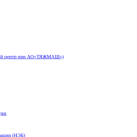
ьный центр при АО«ТЯЖМАШ»)
уки
рации (НЭБ)