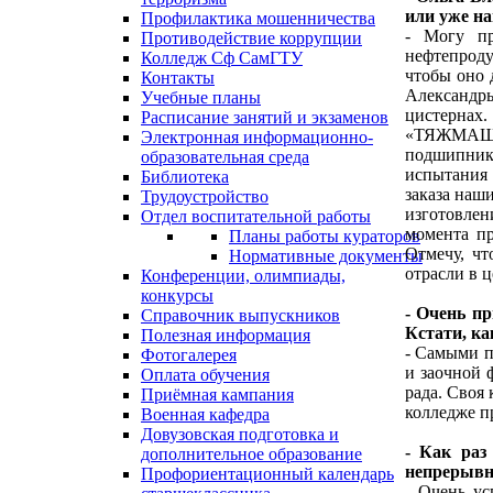
или уже н
Профилактика мошенничества
- Могу пр
Противодействие коррупции
нефтепроду
Колледж Сф СамГТУ
чтобы оно 
Контакты
Александр
Учебные планы
цистернах
Расписание занятий и экзаменов
«ТЯЖМАШ».
Электронная информационно-
подшипника
образовательная среда
испытания 
Библиотека
заказа наш
Трудоустройство
изготовлен
Отдел воспитательной работы
момента пр
Планы работы кураторов
Отмечу, чт
Нормативные документы
отрасли в ц
Конференции, олимпиады,
конкурсы
- Очень п
Справочник выпускников
Кстати, к
Полезная информация
- Самыми п
Фотогалерея
и заочной 
Оплата обучения
рада. Своя 
Приёмная кампания
колледже пр
Военная кафедра
Довузовская подготовка и
- Как раз
дополнительное образование
непрерывн
Профориентационный календарь
- Очень ус