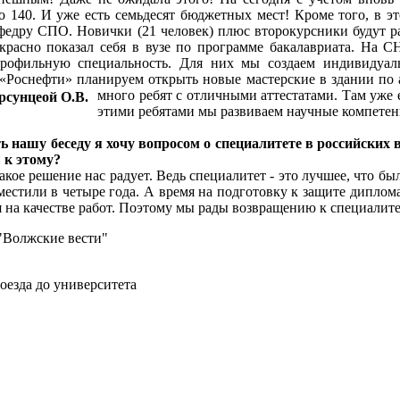
о 140. И уже есть семьдесят бюджетных мест! Кроме того, в
федру СПО. Новички (21 человек) плюс второкурсники будут ра
красно показал себя в вузе по программе бакалавриата. На С
профильную специальность. Для них мы создаем индивидуаль
«Роснефти» планируем открыть новые мастерские в здании по ад
много ребят с отличными аттестатами. Там уже 
этими ребятами мы развиваем научные компетен
ь нашу беседу я хочу вопросом о специалитете в российских 
 к этому?
Такое решение нас радует. Ведь специалитет - это лучшее, что б
местили в четыре года. А время на подготовку к защите диплом
я на качестве работ. Поэтому мы рады возвращению к специалитет
"Волжские вести"