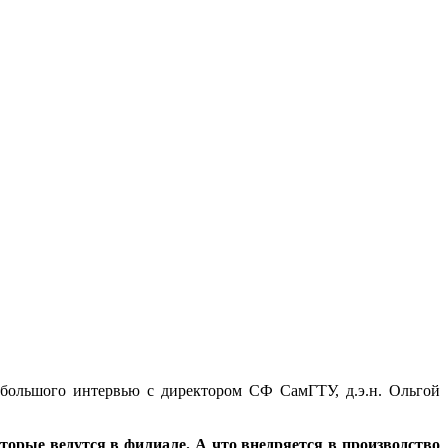
большого интервью с директором СФ СамГТУ, д.э.н. Ольгой
торые ведутся в филиале. А что внедряется в производство