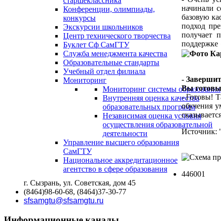
старшеклассника
начинали с
Конференции, олимпиады,
базовую ка
конкурсы
подход пре
Экскурсии школьников
получает 
Центр технического творчества
поддержке 
Буклет Сф СамГТУ
Служба менеджмента качества
Образовательные стандарты
Учебный отдел филиала
- Завершит
Мониторинг
Вы готовы
Мониторинг системы образования
- Готовы! 
Внутренняя оценка качества
обучения у
образовательных программ
сказываетс
Независимая оценка условия
осуществления образовательной
Источник: 
деятельности
Управление высшего образования
СамГТУ
Национальное аккредитационное
агентство в сфере образования
446001
г. Сызрань, ул. Советская, дом 45
(8464)98-60-68, (8464)37-30-77
sfsamgtu@sfsamgtu.ru
Информационные каналы