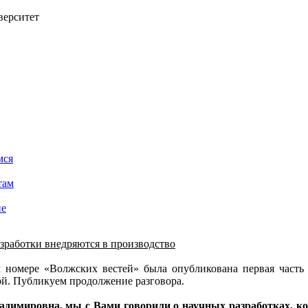
верситет
мся
там
ие
зработки внедряются в производство
номере «Волжских вестей» была опубликована первая часть 
й. Публикуем продолжение разговора.
адимировна, мы с Вами говорили о научных разработках, ко