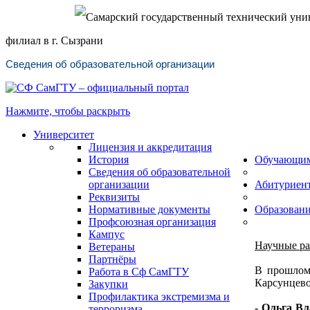
Самарский государственный технический уни
филиал в г. Сызрани
Сведения об образовательной организации
Нажмите, чтобы раскрыть
Университет
Лицензия и аккредитация
История
Обучающи
Сведения об образовательной
организации
Абитуриен
Реквизиты
Нормативные документы
Образован
Профсоюзная организация
Кампус
Научные ра
Ветераны
Партнёры
В прошлом 
Работа в Сф СамГТУ
Карсунцево
Закупки
Профилактика экстремизма и
- Ольга Вл
терроризма