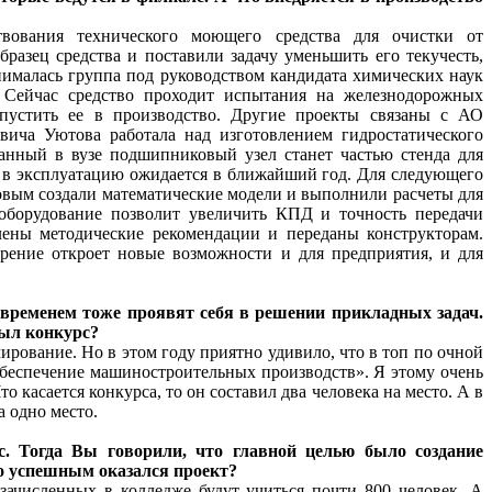
твования технического моющего средства для очистки от
разец средства и поставили задачу уменьшить его текучесть,
нималась группа под руководством кандидата химических наук
. Сейчас средство проходит испытания на железнодорожных
апустить ее в производство. Другие проекты связаны с АО
ича Уютова работала над изготовлением гидростатического
танный в вузе подшипниковый узел станет частью стенда для
ск в эксплуатацию ожидается в ближайший год. Для следующего
повым создали математические модели и выполнили расчеты для
 оборудование позволит увеличить КПД и точность передачи
лены методические рекомендации и переданы конструкторам.
рение откроет новые возможности и для предприятия, и для
 временем тоже проявят себя в решении прикладных задач.
был конкурс?
ование. Но в этом году приятно удивило, что в топ по очной
беспечение машиностроительных производств». Я этому очень
о касается конкурса, то он составил два человека на место. А в
а одно место.
ос. Тогда Вы говорили, что главной целью было создание
о успешным оказался проект?
зачисленных в колледже будут учиться почти 800 человек. А