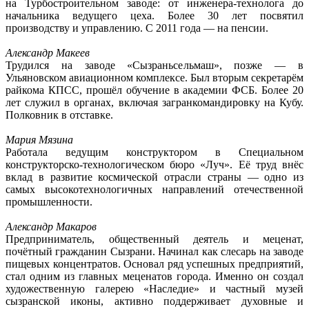
на Турбостроительном заводе: от инженера-технолога до
начальника ведущего цеха. Более 30 лет посвятил
производству и управлению. С 2011 года — на пенсии.
Александр Макеев
Трудился на заводе «Сызраньсельмаш», позже — в
Ульяновском авиационном комплексе. Был вторым секретарём
райкома КПСС, прошёл обучение в академии ФСБ. Более 20
лет служил в органах, включая загранкомандировку на Кубу.
Полковник в отставке.
Мария Мязина
Работала ведущим конструктором в Специальном
конструкторско-технологическом бюро «Луч». Её труд внёс
вклад в развитие космической отрасли страны — одно из
самых высокотехнологичных направлений отечественной
промышленности.
Александр Макаров
Предприниматель, общественный деятель и меценат,
почётный гражданин Сызрани. Начинал как слесарь на заводе
пищевых концентратов. Основал ряд успешных предприятий,
стал одним из главных меценатов города. Именно он создал
художественную галерею «Наследие» и частный музей
сызранской иконы, активно поддерживает духовные и