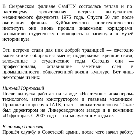
В Сызранском филиале СамГТУ состоялась тёплая и по-
настоящему трогательная встреча выпускников
механического факультета 1975 года. Спустя 50 лет после
окончания филиала Куйбышевского политехнического
института они вновь прошли знакомыми коридорами,
вспомнили студенческую молодость и заглянули в музей
истории вуза.
Эти встречи стали для них доброй традицией — ежегодно
выпускники собираются вместе, поддерживая крепкие связи,
заложенные в студенческие годы. Сегодня они —
профессионалы, оставившие заметный след в
промышленности, общественной жизни, культуре. Вот лишь
некоторые из них:
Николай Юрковский
После выпуска работал на заводе «Нефтемаш» инженером-
технологом, затем конструктором и главным механиком.
Продолжил карьеру в ГАТК, стал главным технологом. Также
был директором на Ликероводочном заводе и в компании
«Гофротара». С 2007 года — на заслуженном отдыхе.
Владимир Панковец
Прошёл службу в Советской армии, после чего начал работу