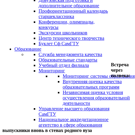
Довузовская подготовка и
дополнительное образование
Профориентационный календарь
старшеклассника
Конференции, олимпиады,
конкурсы
Экскурсии школьников
Центр технического творчества
Буклет Сф СамГТУ
Образование
Служба менеджмента качества
Образовательные стандарты
Встреча
Учебный отдел филиала
через
Мониторинг
полвека:
Мониторинг системы образования
Внутренняя оценка качества
образовательных программ
Независимая оценка условия
осуществления образовательной
деятельности
Управление высшего образования
СамГТУ
Национальное аккредитационное
агентство в сфере образования
выпускники вновь в стенах родного вуза