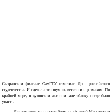
Сызранском филиале СамГТУ отметили День российского
студенчества. И сделали это шумно, весело и с размахом. По
крайней мере, в вузовском актовом зале яблоку негде было
упасть.
Для затравки творческая бригада «Андрей Маматказин